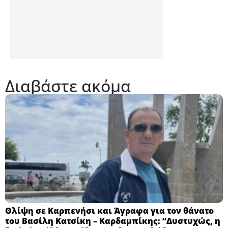
Διαβάστε ακόμα
Θλίψη σε Καρπενήσι και Άγραφα για τον θάνατο
του Βασίλη Κατσίκη – Καρδαμπίκης: “Δυστυχώς, η