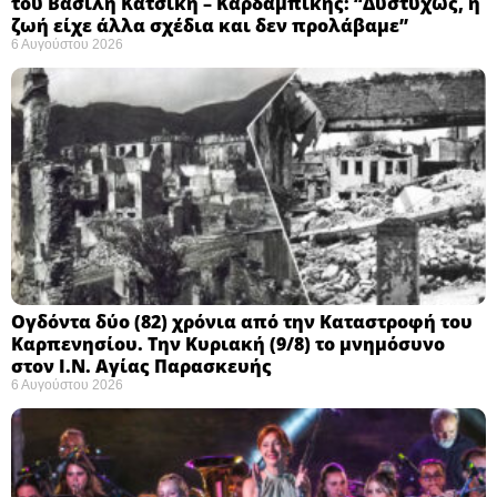
του Βασίλη Κατσίκη – Καρδαμπίκης: “Δυστυχώς, η
ζωή είχε άλλα σχέδια και δεν προλάβαμε”
6 Αυγούστου 2026
Ογδόντα δύο (82) χρόνια από την Καταστροφή του
Καρπενησίου. Την Κυριακή (9/8) το μνημόσυνο
στον Ι.Ν. Αγίας Παρασκευής
6 Αυγούστου 2026