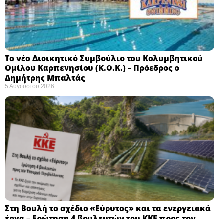
Το νέο Διοικητικό Συμβούλιο του Κολυμβητικού
Ομίλου Καρπενησίου (Κ.Ο.Κ.) – Πρόεδρος ο
Δημήτρης Μπαλτάς
5 Αυγούστου 2026
Στη Βουλή το σχέδιο «Εύρυτος» και τα ενεργειακά
έργα – Ερώτηση 4 βουλευτών του ΚΚΕ προς τον