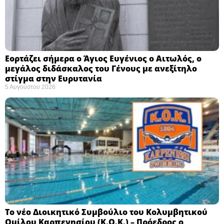
Εορτάζει σήμερα ο Άγιος Ευγένιος ο Αιτωλός, ο
μεγάλος διδάσκαλος του Γένους με ανεξίτηλο
στίγμα στην Ευρυτανία
5 Αυγούστου 2026
Το νέο Διοικητικό Συμβούλιο του Κολυμβητικού
Ομίλου Καρπενησίου (Κ.Ο.Κ.) – Πρόεδρος ο