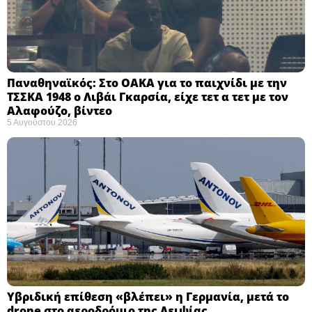
Παναθηναϊκός: Στο ΟΑΚΑ για το παιχνίδι με την
ΤΣΣΚΑ 1948 ο Λιβάι Γκαρσία, είχε τετ α τετ με τον
Αλαφούζο, βίντεο
5 Αυγούστου 2026
Υβριδική επίθεση «βλέπει» η Γερμανία, μετά το
drone στο αεροδρόμιο της Λειψίας