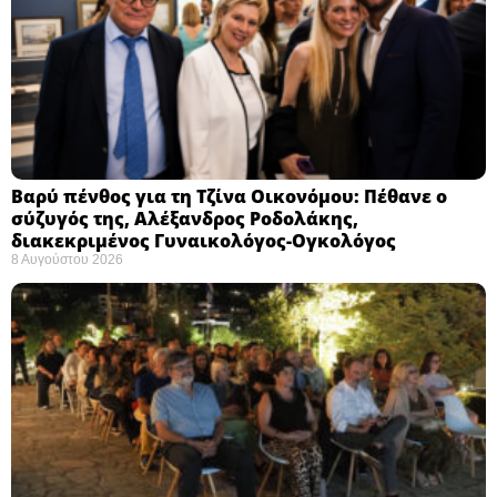
Βαρύ πένθος για τη Τζίνα Οικονόμου: Πέθανε ο
σύζυγός της, Αλέξανδρος Ροδολάκης,
διακεκριμένος Γυναικολόγος-Ογκολόγος
8 Αυγούστου 2026