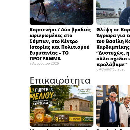
Καρπενήσι / Δύο βραδιές
Θλίψη σε Καρ
αφιερωμένες στο
Άγραφα για τ
Σύμπαν, στο Κέντρο
του Βασίλη Κ
Ιστορίας και Πολιτισμού
Καρδαμπίκης
Ευρυτανίας – ΤΟ
“Δυστυχώς, η
ΠΡΟΓΡΑΜΜΑ
άλλα σχέδια 
προλάβαμε”
7 Αυγούστου 2026
6 Αυγούστου 2026
Επικαιρότητα