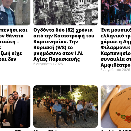
πενήσι και
Ογδόντα δύο (82) χρόνια
Ένα μουσικό
ον θάνατο
από την Καταστροφή του
ελληνικό τ
ατσίκη –
Καρπενησίου. Την
χάρισε η Δη
:
Κυριακή (9/8) το
Φιλαρμονικ
 ζωή είχε
μνημόσυνο στον Ι.Ν.
Καρπενησίο
και δεν
Αγίας Παρασκευής
συναυλία σ
Αμφιθέατρο 
6 Αυγούστου 2026
6 Αυγούστου 2026