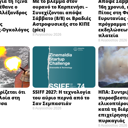
ια τη Τζίνα
Με το βλέμμα στον
Απόψε Σάββα
έθανε ο
ουρανό το Καρπενήσι –
16η χρονιά, 
 Αλέξανδρος
Συνεχίζονται απόψε
Πίτας στη Φ
Σάββατο (8/8) οι Βραδιές
Ευρυτανίας 
ς
Αστροφυσικής στο ΚΙΠΕ
πρόγραμμα 
ς-Ογκολόγος
(pics)
εκδηλώσεων
πλατεία
8 Αυγούστου 2026
8 Αυγούστου 2026
ίζεται ότι
SSIFF 2027: Η τεχνολογία
ΗΠΑ: Συντρ
λοία στη
του αύριο περνά από το
πυροσβεστι
σα ​
Σαν Σεμπαστιάν ​
ελικοπτέρου
κατά τη διά
8 Αυγούστου 2026
επιχείρηση
πυρκαγιάς ​
8 Αυγούστου 2026