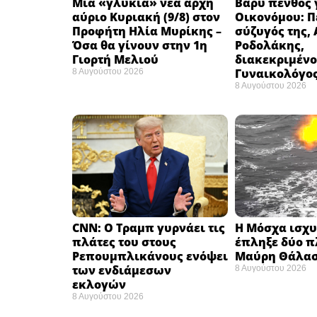
Μια «γλυκιά» νέα αρχή
Βαρύ πένθος γ
αύριο Κυριακή (9/8) στον
Οικονόμου: Π
Προφήτη Ηλία Μυρίκης –
σύζυγός της,
Όσα θα γίνουν στην 1η
Ροδολάκης,
Γιορτή Μελιού
διακεκριμένο
Γυναικολόγο
8 Αυγούστου 2026
8 Αυγούστου 2026
CNN: Ο Τραμπ γυρνάει τις
Η Μόσχα ισχυρ
πλάτες του στους
έπληξε δύο π
Ρεπουμπλικάνους ενόψει
Μαύρη Θάλασ
των ενδιάμεσων
8 Αυγούστου 2026
εκλογών ​
8 Αυγούστου 2026