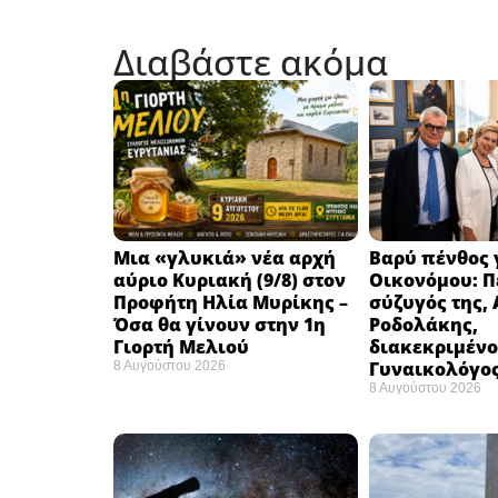
Διαβάστε ακόμα
Μια «γλυκιά» νέα αρχή
Βαρύ πένθος γ
αύριο Κυριακή (9/8) στον
Οικονόμου: Π
Προφήτη Ηλία Μυρίκης –
σύζυγός της,
Όσα θα γίνουν στην 1η
Ροδολάκης,
Γιορτή Μελιού
διακεκριμένο
Γυναικολόγο
8 Αυγούστου 2026
8 Αυγούστου 2026