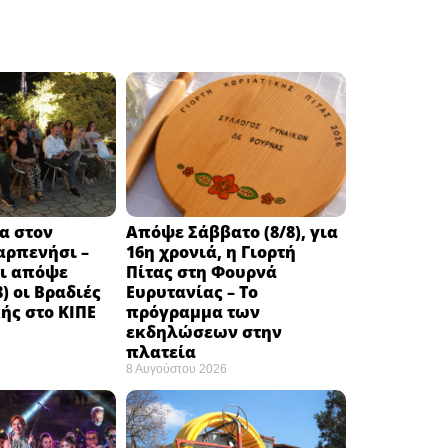
α στον
Απόψε Σάββατο (8/8), για
αρπενήσι –
16η χρονιά, η Γιορτή
αι απόψε
Πίτας στη Φουρνά
) οι Βραδιές
Ευρυτανίας – Το
ής στο ΚΙΠΕ
πρόγραμμα των
εκδηλώσεων στην
πλατεία
8 Αυγούστου 2026