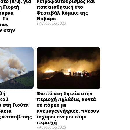
το (8/8), για
Ρετροφουτουρισμός και
η Γιορτή
ποπ αισθητική στο
ουρνά
Φεστιβάλ Κόμικς της
– Το
Ναβάρα ​
των
8 Αυγούστου 2026
 στην
ιβή
Φωτιά στη Σητεία στην
κού
περιοχή Αχλάδια, κοντά
 στη Γιούτα
σε πάρκο με
ρκεια
ανεμογεννήτριες, πνέουν
ς κατάσβεσης
ισχυροί άνεμοι στην
περιοχή
7 Αυγούστου 2026