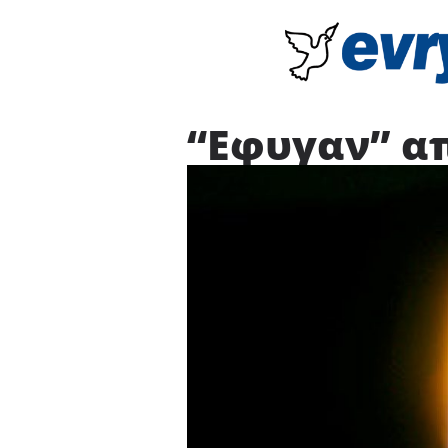
“Εφυγαν” απ