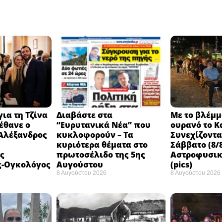
ια τη Τζίνα
Διαβάστε στα
Με το βλέμμ
έθανε ο
“Ευρυτανικά Νέα” που
ουρανό το Κ
 Αλέξανδρος
κυκλοφορούν – Τα
Συνεχίζοντ
κυριότερα θέματα στο
Σάββατο (8/8
ς
πρωτοσέλιδο της 5ης
Αστροφυσικ
ς-Ογκολόγος
Αυγούστου
(pics)
8 Αυγούστου 2026
8 Αυγούστου 2026