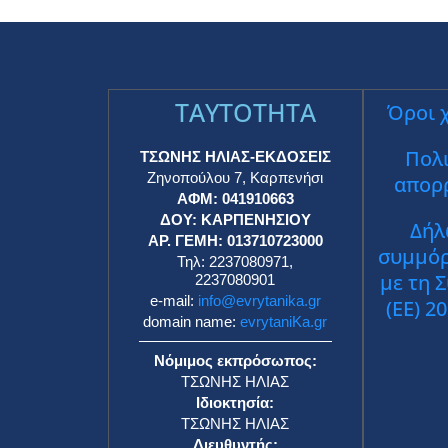
TAYTOTHTA
Όροι 
Πολι
ΤΣΩΝΗΣ ΗΛΙΑΣ-ΕΚΔΟΣΕΙΣ
Ζηνοπούλου 7, Καρπενήσι
απορ
ΑΦΜ: 041910663
ΔΟΥ: ΚΑΡΠΕΝΗΣΙΟΥ
Δήλ
ΑΡ. ΓΕΜΗ: 013710723000
συμμό
Τηλ: 2237080971,
με τη 
2237080901
e-mail:
info@evrytanika.gr
(ΕΕ) 2
domain name:
evrytaniKa.gr
Νόμιμος εκπρόσωπος:
ΤΣΩΝΗΣ ΗΛΙΑΣ
Ιδιοκτησία:
ΤΣΩΝΗΣ ΗΛΙΑΣ
Διευθυντής: