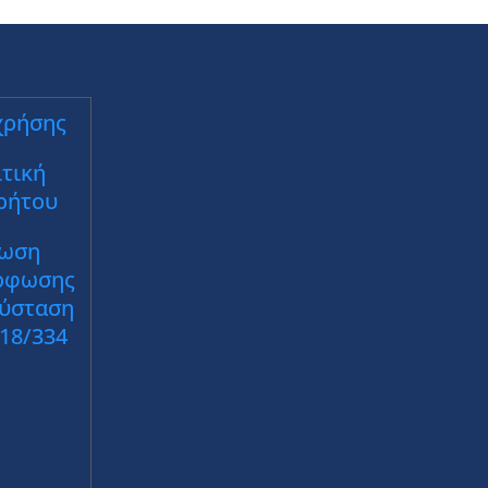
χρήσης
τική
ρήτου
ωση
ρφωσης
Σύσταση
018/334