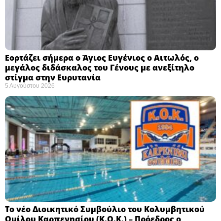
Εορτάζει σήμερα ο Άγιος Ευγένιος ο Αιτωλός, ο
μεγάλος διδάσκαλος του Γένους με ανεξίτηλο
στίγμα στην Ευρυτανία
5 Αυγούστου 2026
Το νέο Διοικητικό Συμβούλιο του Κολυμβητικού
Ομίλου Καρπενησίου (Κ.Ο.Κ.) – Πρόεδρος ο