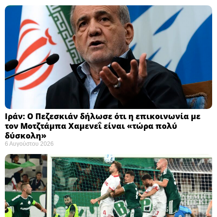
Ιράν: Ο Πεζεσκιάν δήλωσε ότι η επικοινωνία με
τον Μοτζτάμπα Χαμενεΐ είναι «τώρα πολύ
δύσκολη» ​
6 Αυγούστου 2026