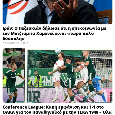
Ιράν: Ο Πεζεσκιάν δήλωσε ότι η επικοινωνία με
τον Μοτζτάμπα Χαμενεΐ είναι «τώρα πολύ
δύσκολη» ​
6 Αυγούστου 2026
Conference League: Κακή εμφάνιση και 1-1 στο
ΟΑΚΑ για τον Παναθηναϊκό με την ΤΣΚΑ 1948 – Όλα