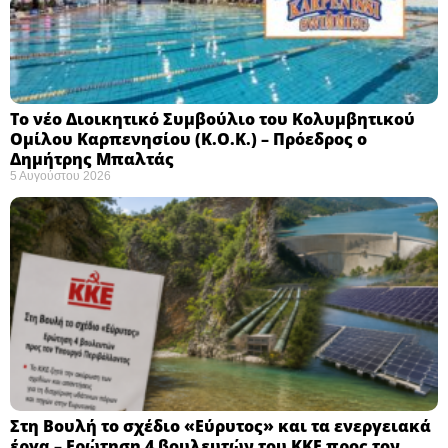
Το νέο Διοικητικό Συμβούλιο του Κολυμβητικού
Ομίλου Καρπενησίου (Κ.Ο.Κ.) – Πρόεδρος ο
Δημήτρης Μπαλτάς
5 Αυγούστου 2026
Στη Βουλή το σχέδιο «Εύρυτος» και τα ενεργειακά
έργα – Ερώτηση 4 βουλευτών του ΚΚΕ προς τον