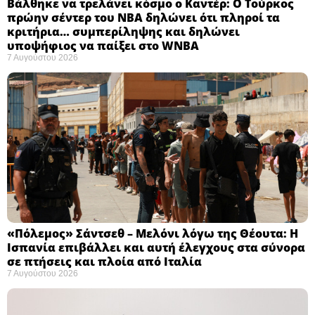
Βάλθηκε να τρελάνει κόσμο ο Καντέρ: Ο Τούρκος
πρώην σέντερ του NBA δηλώνει ότι πληροί τα
κριτήρια… συμπερίληψης και δηλώνει
υποψήφιος να παίξει στο WNBA
7 Αυγούστου 2026
«Πόλεμος» Σάντσεθ – Μελόνι λόγω της Θέουτα: Η
Ισπανία επιβάλλει και αυτή έλεγχους στα σύνορα
σε πτήσεις και πλοία από Ιταλία
7 Αυγούστου 2026