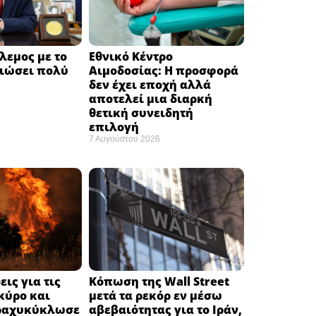
λεμος με το
Εθνικό Κέντρο
ειώσει πολύ
Αιμοδοσίας: H προσφορά
δεν έχει εποχή αλλά
αποτελεί μια διαρκή
θετική συνειδητή
επιλογή ​
7 Αυγούστου 2026
ις για τις
Κόπωση της Wall Street
κύρο και
μετά τα ρεκόρ εν μέσω
ραχυκύκλωσε
αβεβαιότητας για το Ιράν,