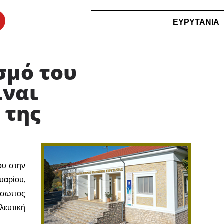
ΕΥΡΥΤΑΝΙΑ
σμό του
ίναι
της ​
ου στην
υαρίου,
ρόσωπος
λευτική