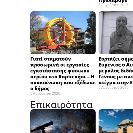
προλάβαμε”
6 Αυγούστου 2026
Γιατί σταματούν
Εορτάζει σήμε
προσωρινά οι εργασίες
Ευγένιος ο Αι
εγκατάστασης φυσικού
μεγάλος διδά
αερίου στο Καρπενήσι – Η
Γένους με αν
ανακοίνωση που εξέδωσε
στίγμα στην 
ο δήμος
5 Αυγούστου 2026
5 Αυγούστου 2026
Επικαιρότητα