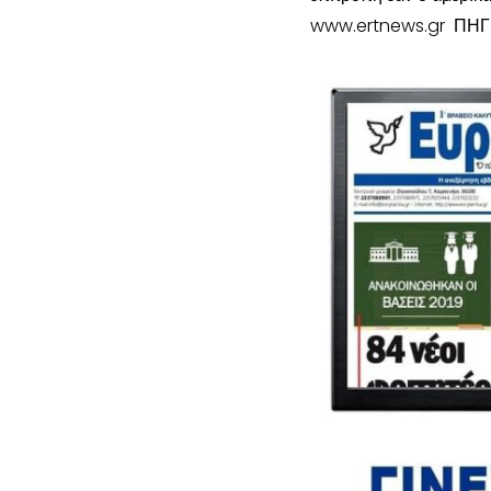
www.ertnews.gr ΠΗΓ