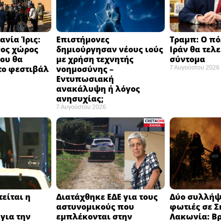
ανία Ίρις:
Επιστήμονες
Τραμπ: Ο πό
νος χώρος
δημιούργησαν νέους ιούς
Ιράν θα τελ
ου θα
με χρήση τεχνητής
σύντομα ​
το φεστιβάλ
νοημοσύνης –
7 Αυγούστου 2026
​
Εντυπωσιακή
ανακάλυψη ή λόγος
ανησυχίας; ​
7 Αυγούστου 2026
είται η
Διατάχθηκε ΕΔΕ για τους
Δύο συλλήψε
αστυνομικούς που
φωτιές σε Σ
για την
εμπλέκονται στην
Λακωνία: Β