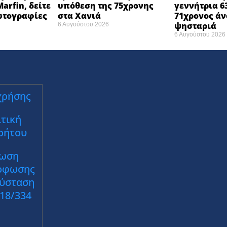
arfin, δείτε
υπόθεση της 75χρονης
γεννήτρια 6
φωτογραφίες
στα Χανιά
71χρονος ά
ψησταριά
6 Αυγούστου 2026
6 Αυγούστου 2026
χρήσης
τική
ρήτου
ωση
ρφωσης
Σύσταση
018/334