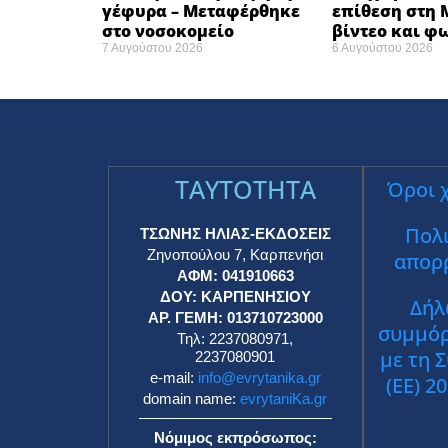
γέφυρα – Μεταφέρθηκε
επίθεση στη M
στο νοσοκομείο ​
βίντεο και 
7 Αυγούστου 2026
6 Αυγούστου 2026
TAYTOTHTA
Όροι 
Πολι
ΤΣΩΝΗΣ ΗΛΙΑΣ-ΕΚΔΟΣΕΙΣ
Ζηνοπούλου 7, Καρπενήσι
απορ
ΑΦΜ: 041910663
ΔΟΥ: ΚΑΡΠΕΝΗΣΙΟΥ
Δήλ
ΑΡ. ΓΕΜΗ: 013710723000
συμμό
Τηλ: 2237080971,
με τη 
2237080901
e-mail:
info@evrytanika.gr
(ΕΕ) 2
domain name:
evrytaniKa.gr
Νόμιμος εκπρόσωπος: