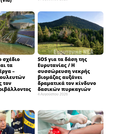
(vid)
ο σχέδιο
SOS για τα δάση της
αι τα
Ευρυτανίας / Η
έργα –
συσσώρευση νεκρής
βουλευτών
βιομάζας αυξάνει
ς τον
δραματικά τον κίνδυνο
ριβάλλοντος
δασικών πυρκαγιών
4 Αυγούστου 2026