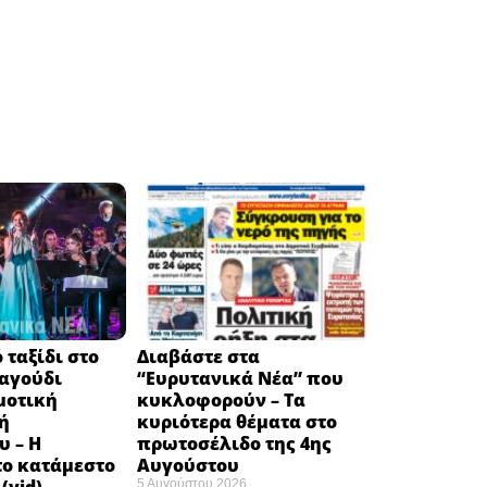
 ταξίδι στο
Διαβάστε στα
ραγούδι
“Ευρυτανικά Νέα” που
μοτική
κυκλοφορούν – Τα
ή
κυριότερα θέματα στο
υ – Η
πρωτοσέλιδο της 4ης
το κατάμεστο
Αυγούστου
5 Αυγούστου 2026