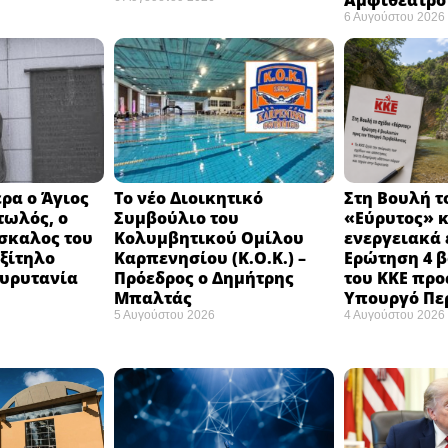
Αμφιθέατρο 
6 Αυγούστου 2026
ρα ο Άγιος
Το νέο Διοικητικό
Στη Βουλή τ
τωλός, ο
Συμβούλιο του
«Εύρυτος» κ
σκαλος του
Κολυμβητικού Ομίλου
ενεργειακά 
εξίτηλο
Καρπενησίου (Κ.Ο.Κ.) –
Ερώτηση 4 
Ευρυτανία
Πρόεδρος ο Δημήτρης
του ΚΚΕ προ
Μπαλτάς
Υπουργό Πε
5 Αυγούστου 2026
4 Αυγούστου 2026