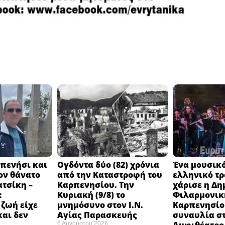
πενήσι και
Ογδόντα δύο (82) χρόνια
Ένα μουσικό
ον θάνατο
από την Καταστροφή του
ελληνικό τ
ατσίκη –
Καρπενησίου. Την
χάρισε η Δη
:
Κυριακή (9/8) το
Φιλαρμονικ
 ζωή είχε
μνημόσυνο στον Ι.Ν.
Καρπενησίο
και δεν
Αγίας Παρασκευής
συναυλία σ
6 Αυγούστου 2026