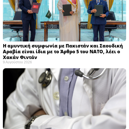
Η αμυντική συμφωνία με Πακιστάν και Σαουδική
Αραβία είναι ίδια με το Άρθρο 5 του ΝΑΤΟ, λέει ο
Χακάν Φιντάν ​
9 Αυγούστου 2026