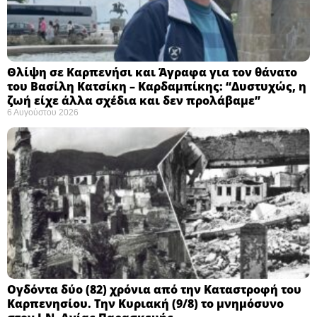
Θλίψη σε Καρπενήσι και Άγραφα για τον θάνατο
του Βασίλη Κατσίκη – Καρδαμπίκης: “Δυστυχώς, η
ζωή είχε άλλα σχέδια και δεν προλάβαμε”
6 Αυγούστου 2026
Ογδόντα δύο (82) χρόνια από την Καταστροφή του
Καρπενησίου. Την Κυριακή (9/8) το μνημόσυνο