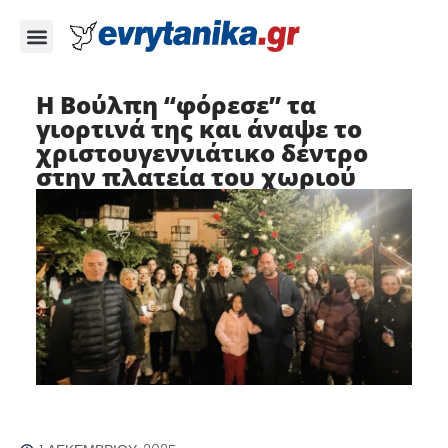
Η Βούλπη “φόρεσε” τα
γιορτινά της και άναψε το
χριστουγεννιάτικο δέντρο
στην πλατεία του χωριού