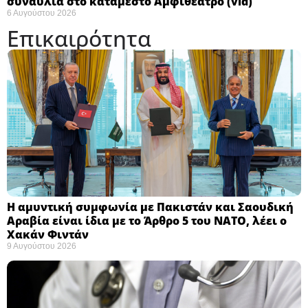
συναυλία στο κατάμεστο Αμφιθέατρο (vid)
6 Αυγούστου 2026
Επικαιρότητα
Η αμυντική συμφωνία με Πακιστάν και Σαουδική
Αραβία είναι ίδια με το Άρθρο 5 του ΝΑΤΟ, λέει ο
Χακάν Φιντάν ​
9 Αυγούστου 2026