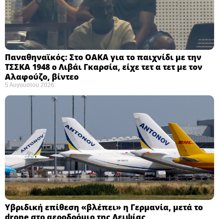
Παναθηναϊκός: Στο ΟΑΚΑ για το παιχνίδι με την
ΤΣΣΚΑ 1948 ο Λιβάι Γκαρσία, είχε τετ α τετ με τον
Αλαφούζο, βίντεο
5 Αυγούστου 2026
Υβριδική επίθεση «βλέπει» η Γερμανία, μετά το
drone στο αεροδρόμιο της Λειψίας