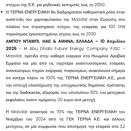
στόχων της Ε.Ε. για μηδενικές εκπομπές έως το 2050
Η ΤΕΡΝΑ ΕΝΕΡΓΕΙΑΚΗ θα διαδραματίσει καθοριστικό ρόλο στην
ανάπτυξη του χαρτοφυλακίου της Masdar στην Ευρώπη, στο
πλαίσιο του στρατηγικού στόχου της εταιρείας για 100 GW
παγκόσμιας εγκατεστημένης ισχύος έως το 2030
ΑΜΠΟΥ ΝΤΑΜΠΙ, ΗΑΕ & ΑΘΗΝΑ, ΕΛΛΑΔΑ – 10 Απριλίου
2025
– Η Abu Dhabi Future Energy Company PJSC –
Masdar, ηγέτιδα στην καθαρή ενέργεια στα Ηνωμένα Αραβικά
Εμιράτα και μία από τις ταχύτερα αναπτυσσόμενες εταιρείες
ανανεώσιμων πηγών ενέργειας παγκοσμίως, ανακοίνωσε σήμερα
ότι κατέχει πλέον το 100% της ΤΕΡΝΑ ΕΝΕΡΓΕΙΑΚΗ Α.Ε., μετά
την επιτυχή ολοκλήρωση της υποχρεωτικής δημόσιας πρότασης
και της διαδικασίας εξαγοράς του υπολοίπου 30% του μετοχικού
κεφαλαίου, έναντι τιμήματος 20 ευρώ ανά μετοχή.
Η Masdar απέκτησε το 70% της ΤΕΡΝΑ ΕΝΕΡΓΕΙΑΚΗ τον
Νοέμβριο του 2024 από τη ΓΕΚ ΤΕΡΝΑ Α.Ε. και άλλους
μετόχους, σε μία συμφωνία που αποτίμησε την εταιρεία στα 3,2