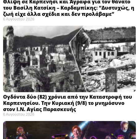
Θλίψη σε Καρπενήσι και Άγραφα για τον θάνατο
του Βασίλη Κατσίκη – Καρδαμπίκης: “Δυστυχώς, η
ζωή είχε άλλα σχέδια και δεν προλάβαμε”
6 Αυγούστου 2026
Ογδόντα δύο (82) χρόνια από την Καταστροφή του
Καρπενησίου. Την Κυριακή (9/8) το μνημόσυνο
στον Ι.Ν. Αγίας Παρασκευής
6 Αυγούστου 2026