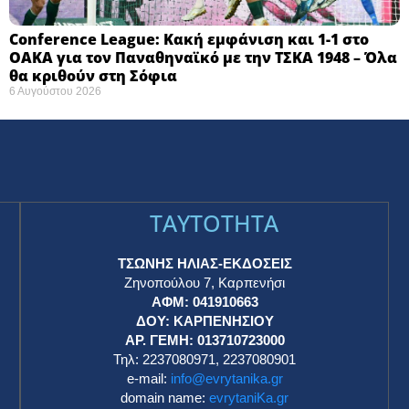
Conference League: Κακή εμφάνιση και 1-1 στο
ΟΑΚΑ για τον Παναθηναϊκό με την ΤΣΚΑ 1948 – Όλα
θα κριθούν στη Σόφια ​
6 Αυγούστου 2026
TAYTOTHTA
ΤΣΩΝΗΣ ΗΛΙΑΣ-ΕΚΔΟΣΕΙΣ
Ζηνοπούλου 7, Καρπενήσι
ΑΦΜ: 041910663
η
ΔΟΥ: ΚΑΡΠΕΝΗΣΙΟΥ
ΑΡ. ΓΕΜΗ: 013710723000
Τηλ: 2237080971, 2237080901
e-mail:
info@evrytanika.gr
domain name:
evrytaniKa.gr