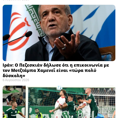
Ιράν: Ο Πεζεσκιάν δήλωσε ότι η επικοινωνία με
τον Μοτζτάμπα Χαμενεΐ είναι «τώρα πολύ
δύσκολη» ​
6 Αυγούστου 2026