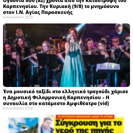
Ογδόντα δύο (82) χρόνια από την Καταστροφή του
Καρπενησίου. Την Κυριακή (9/8) το μνημόσυνο
στον Ι.Ν. Αγίας Παρασκευής
6 Αυγούστου 2026
Ένα μουσικό ταξίδι στο ελληνικό τραγούδι χάρισε
η Δημοτική Φιλαρμονική Καρπενησίου – Η
συναυλία στο κατάμεστο Αμφιθέατρο (vid)
6 Αυγούστου 2026