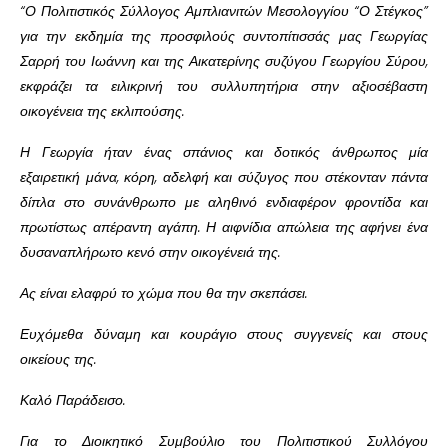
“Ο Πολιτιστικός Σύλλογος Αμπλιανιτών Μεσολογγίου “Ο Στέγκος”
για την εκδημία της προσφιλούς συντοπίτισσάς μας Γεωργίας
Σαρρή του Ιωάννη και της Αικατερίνης συζύγου Γεωργίου Σύρου,
εκφράζει τα ειλικρινή του συλλυπητήρια στην αξιοσέβαστη
οικογένεια της εκλιπούσης.
Η Γεωργία ήταν ένας σπάνιος και δοτικός άνθρωπος μία
εξαιρετική μάνα, κόρη, αδελφή και σύζυγος που στέκονταν πάντα
δίπλα στο συνάνθρωπο με αληθινό ενδιαφέρον φροντίδα και
πρωτίστως απέραντη αγάπη. Η αιφνίδια απώλεια της αφήνει ένα
δυσαναπλήρωτο κενό στην οικογένειά της.
Ας είναι ελαφρύ το χώμα που θα την σκεπάσει.
Ευχόμεθα δύναμη και κουράγιο στους συγγενείς και στους
οικείους της.
Καλό Παράδεισο.
Για το Διοικητικό Συμβούλιο του Πολιτιστικού Συλλόγου