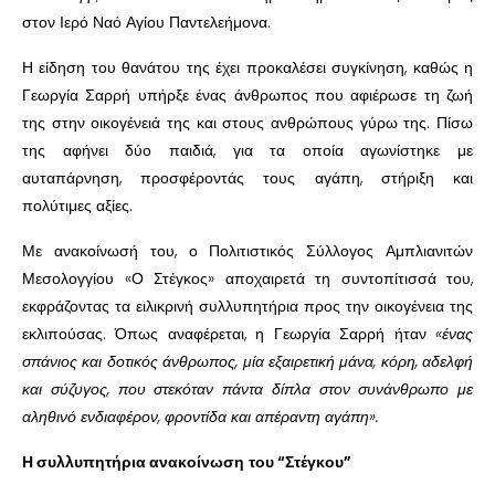
στον Ιερό Ναό Αγίου Παντελεήμονα.
Η είδηση του θανάτου της έχει προκαλέσει συγκίνηση, καθώς η
Γεωργία Σαρρή υπήρξε ένας άνθρωπος που αφιέρωσε τη ζωή
της στην οικογένειά της και στους ανθρώπους γύρω της. Πίσω
της αφήνει δύο παιδιά, για τα οποία αγωνίστηκε με
αυταπάρνηση, προσφέροντάς τους αγάπη, στήριξη και
πολύτιμες αξίες.
Με ανακοίνωσή του, ο Πολιτιστικός Σύλλογος Αμπλιανιτών
Μεσολογγίου «Ο Στέγκος» αποχαιρετά τη συντοπίτισσά του,
εκφράζοντας τα ειλικρινή συλλυπητήρια προς την οικογένεια της
εκλιπούσας. Όπως αναφέρεται, η Γεωργία Σαρρή ήταν
«ένας
σπάνιος και δοτικός άνθρωπος, μία εξαιρετική μάνα, κόρη, αδελφή
και σύζυγος, που στεκόταν πάντα δίπλα στον συνάνθρωπο με
αληθινό ενδιαφέρον, φροντίδα και απέραντη αγάπη».
Η συλλυπητήρια ανακοίνωση
του “Στέγκου”