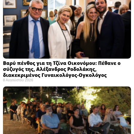
Βαρύ πένθος για τη Τζίνα Οικονόμου: Πέθανε ο
σύζυγός της, Αλέξανδρος Ροδολάκης,
διακεκριμένος Γυναικολόγος-Ογκολόγος
8 Αυγούστου 2026