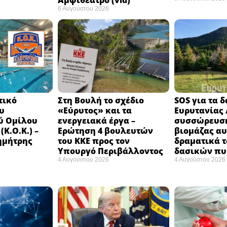
Αμφιθέατρο (vid)
6 Αυγούστου 2026
τικό
Στη Βουλή το σχέδιο
SOS για τα 
υ
«Εύρυτος» και τα
Ευρυτανίας 
ύ Ομίλου
ενεργειακά έργα –
συσσώρευση
Κ.Ο.Κ.) –
Ερώτηση 4 βουλευτών
βιομάζας αυ
ημήτρης
του ΚΚΕ προς τον
δραματικά τ
Υπουργό Περιβάλλοντος
δασικών π
4 Αυγούστου 2026
4 Αυγούστου 2026