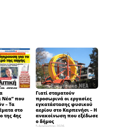
α
Γιατί σταματούν
ά Νέα” που
προσωρινά οι εργασίες
ν – Τα
εγκατάστασης φυσικού
έματα στο
αερίου στο Καρπενήσι – Η
 της 4ης
ανακοίνωση που εξέδωσε
ο δήμος
5 Αυγούστου 2026