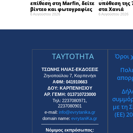
επίθεση στη Marfin, δείτε
υπόθεση της 
βίντεο και φωτογραφίες
στα Χανιά
6 Αυγούστου 2026
6 Αυγούστου 2026
TAYTOTHTA
Όροι 
Πολι
ΤΣΩΝΗΣ ΗΛΙΑΣ-ΕΚΔΟΣΕΙΣ
Ζηνοπούλου 7, Καρπενήσι
απορ
ΑΦΜ: 041910663
ΔΟΥ: ΚΑΡΠΕΝΗΣΙΟΥ
Δήλ
ΑΡ. ΓΕΜΗ: 013710723000
συμμό
Τηλ: 2237080971,
με τη 
2237080901
e-mail:
info@evrytanika.gr
(ΕΕ) 2
domain name:
evrytaniKa.gr
Νόμιμος εκπρόσωπος: