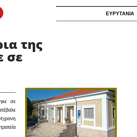
ΕΥΡΥΤΑΝΙΑ
ια της
ε σε
ηκε σε
ατέβαλε
54χρονη
τρατεία