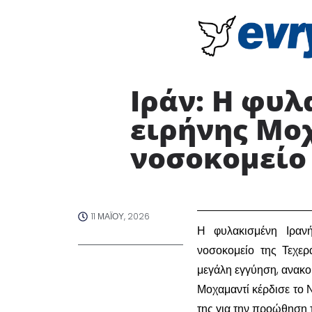
Ιράν: Η φυλ
ειρήνης Μο
νοσοκομείο 
11 ΜΑΪ́ΟΥ, 2026
​Η φυλακισμένη Ιραν
νοσοκομείο της Τεχερ
μεγάλη εγγύηση, ανακοί
Μοχαμαντί κέρδισε το 
της για την προώθηση