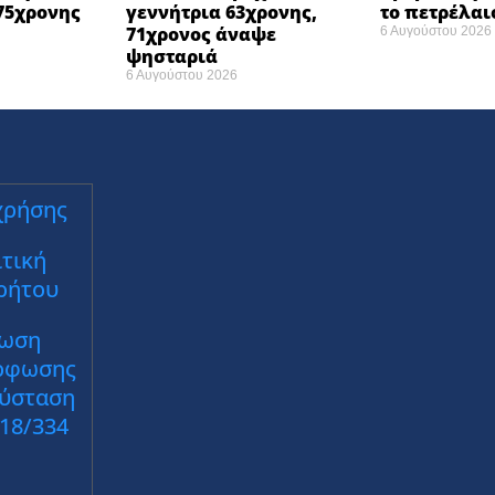
75χρονης
γεννήτρια 63χρονης,
το πετρέλαι
71χρονος άναψε
6 Αυγούστου 2026
ψησταριά
6 Αυγούστου 2026
χρήσης
τική
ρήτου
ωση
ρφωσης
Σύσταση
018/334