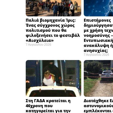
Παλιά βιομηχανία Ίρις:
Επιστήμονες
Ένας σύγχρονος χώρος
δημιούργησαν
πολιτισμού που θα
με χρήση τεχ
φιλοξενήσει το φεστιβάλ
νοημοσύνης –
«Αισχύλεια» ​
Εντυπωσιακ
ανακάλυψη ή
7 Αυγούστου 2026
ανησυχίας; ​
7 Αυγούστου 2026
Στη ΓΑΔΑ κρατείται η
Διατάχθηκε Ε
46χρονη που
αστυνομικού
κατηγορείται για την
εμπλέκονται 