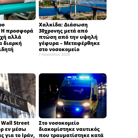
ρο
Χαλκίδα: Διάσωση
: H προσφορά
30χρονης μετά από
οχή αλλά
πτώση από την υψηλή
α διαρκή
γέφυρα – Μεταφέρθηκε
ιδητή
στο νοσοκομείο ​
7 Αυγούστου 2026
Wall Street
Στο νοσοκομείο
όρ εν μέσω
διακομίστηκε ναυτικός
ς για το Ιράν,
που τραυματίστηκε κατά