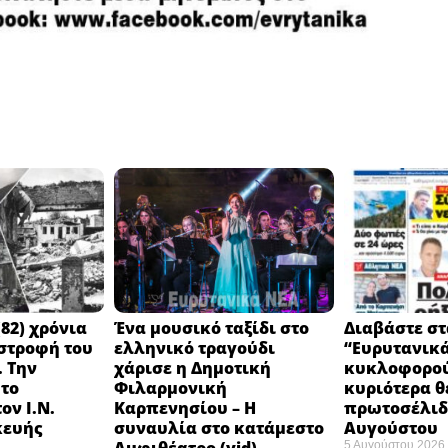
82) χρόνια
Ένα μουσικό ταξίδι στο
Διαβάστε στ
στροφή του
ελληνικό τραγούδι
“Ευρυτανικ
 Την
χάρισε η Δημοτική
κυκλοφορού
 το
Φιλαρμονική
κυριότερα θ
ον Ι.Ν.
Καρπενησίου – Η
πρωτοσέλιδο
κευής
συναυλία στο κατάμεστο
Αυγούστου
5 Αυγούστου 2026