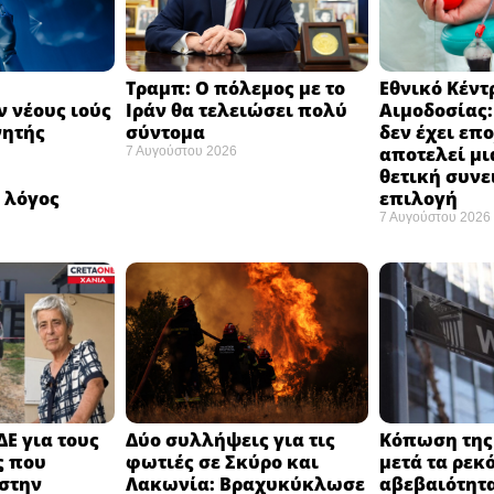
Τραμπ: Ο πόλεμος με το
Εθνικό Κέντ
 νέους ιούς
Ιράν θα τελειώσει πολύ
Αιμοδοσίας
νητής
σύντομα ​
δεν έχει επ
αποτελεί μι
7 Αυγούστου 2026
ή
θετική συνε
 λόγος
επιλογή ​
7 Αυγούστου 2026
ΔΕ για τους
Δύο συλλήψεις για τις
Κόπωση της 
ς που
φωτιές σε Σκύρο και
μετά τα ρεκ
στην
Λακωνία: Βραχυκύκλωσε
αβεβαιότητα