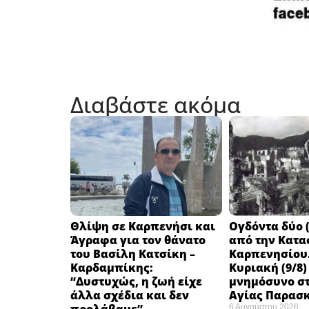
Διαβάστε ακόμα
Θλίψη σε Καρπενήσι και
Ογδόντα δύο (
Άγραφα για τον θάνατο
από την Κατα
του Βασίλη Κατσίκη –
Καρπενησίου.
Καρδαμπίκης:
Κυριακή (9/8)
“Δυστυχώς, η ζωή είχε
μνημόσυνο στ
άλλα σχέδια και δεν
Αγίας Παρασ
6 Αυγούστου 2026