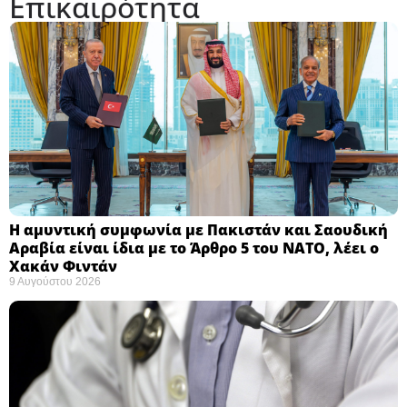
Επικαιρότητα
Η αμυντική συμφωνία με Πακιστάν και Σαουδική
Αραβία είναι ίδια με το Άρθρο 5 του ΝΑΤΟ, λέει ο
Χακάν Φιντάν ​
9 Αυγούστου 2026