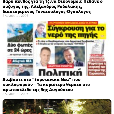
Βαρύ πένθος για τη Τζίνα Οικονόμου: Πέθανε ο
σύζυγός της, Αλέξανδρος Ροδολάκης,
διακεκριμένος Γυναικολόγος-Ογκολόγος
8 Αυγούστου 2026
Διαβάστε στα “Ευρυτανικά Νέα” που
κυκλοφορούν – Τα κυριότερα θέματα στο
πρωτοσέλιδο της 5ης Αυγούστου
8 Αυγούστου 2026