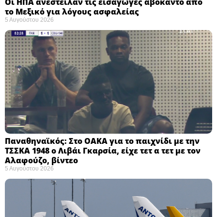
Οι ΗΠΑ ανέστειλαν τις εισαγωγές αβοκάντο από
το Μεξικό για λόγους ασφαλείας
5 Αυγούστου 2026
Παναθηναϊκός: Στο ΟΑΚΑ για το παιχνίδι με την
ΤΣΣΚΑ 1948 ο Λιβάι Γκαρσία, είχε τετ α τετ με τον
Αλαφούζο, βίντεο
5 Αυγούστου 2026