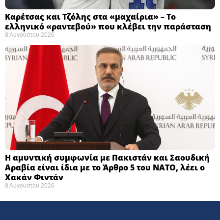
Καρέτσας και Τζόλης στα «μαχαίρια» – Το
ελληνικό «ραντεβού» που κλέβει την παράσταση
8 Αυγούστου 2026
Η αμυντική συμφωνία με Πακιστάν και Σαουδική
Αραβία είναι ίδια με το Άρθρο 5 του ΝΑΤΟ, λέει ο
Χακάν Φιντάν
8 Αυγούστου 2026