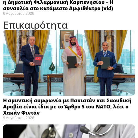
η Δημοτική Φιλαρμονική Καρπενησίου – Η
συναυλία στο κατάμεστο Αμφιθέατρο (vid)
6 Αυγούστου 2026
Επικαιρότητα
Η αμυντική συμφωνία με Πακιστάν και Σαουδική
Αραβία είναι ίδια με το Άρθρο 5 του ΝΑΤΟ, λέει ο
Χακάν Φιντάν ​
9 Αυγούστου 2026