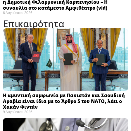
η Δημοτική Φιλαρμονική Καρπενησίου – Η
συναυλία στο κατάμεστο Αμφιθέατρο (vid)
6 Αυγούστου 2026
Επικαιρότητα
Η αμυντική συμφωνία με Πακιστάν και Σαουδική
Αραβία είναι ίδια με το Άρθρο 5 του ΝΑΤΟ, λέει ο
Χακάν Φιντάν ​
9 Αυγούστου 2026