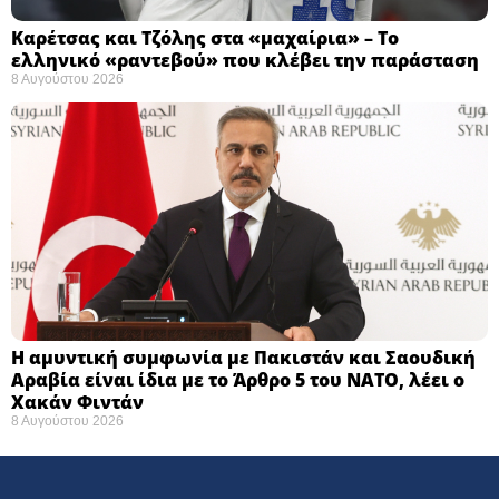
Καρέτσας και Τζόλης στα «μαχαίρια» – Το
ελληνικό «ραντεβού» που κλέβει την παράσταση
8 Αυγούστου 2026
Η αμυντική συμφωνία με Πακιστάν και Σαουδική
Αραβία είναι ίδια με το Άρθρο 5 του ΝΑΤΟ, λέει ο
Χακάν Φιντάν
8 Αυγούστου 2026