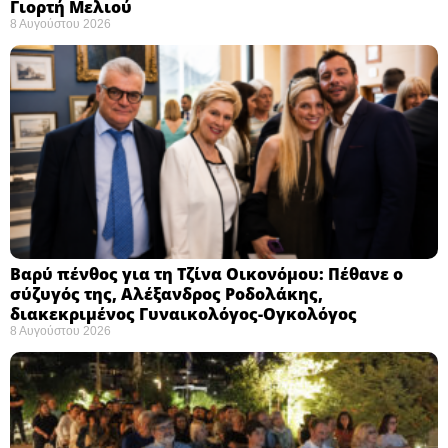
Γιορτή Μελιού
8 Αυγούστου 2026
Βαρύ πένθος για τη Τζίνα Οικονόμου: Πέθανε ο
σύζυγός της, Αλέξανδρος Ροδολάκης,
διακεκριμένος Γυναικολόγος-Ογκολόγος
8 Αυγούστου 2026