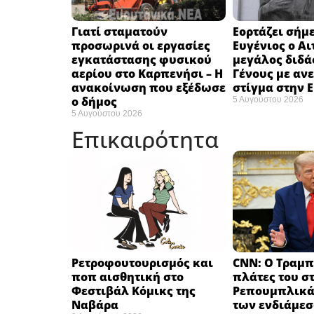
Γιατί σταματούν
Εορτάζει σήμε
προσωρινά οι εργασίες
Ευγένιος ο Αι
εγκατάστασης φυσικού
μεγάλος διδά
αερίου στο Καρπενήσι – Η
Γένους με αν
ανακοίνωση που εξέδωσε
στίγμα στην 
ο δήμος
5 Αυγούστου 2026
5 Αυγούστου 2026
Επικαιρότητα
Ρετροφουτουρισμός και
CNN: Ο Τραμπ
ποπ αισθητική στο
πλάτες του σ
Φεστιβάλ Κόμικς της
Ρεπουμπλικά
Ναβάρα ​
των ενδιάμε