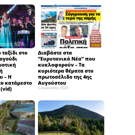
 ταξίδι στο
Διαβάστε στα
ραγούδι
“Ευρυτανικά Νέα” που
μοτική
κυκλοφορούν – Τα
ή
κυριότερα θέματα στο
υ – Η
πρωτοσέλιδο της 4ης
το κατάμεστο
Αυγούστου
(vid)
5 Αυγούστου 2026