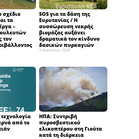
ο σχέδιο
SOS για τα δάση της
αι τα
Ευρυτανίας / Η
έργα –
συσσώρευση νεκρής
βουλευτών
βιομάζας αυξάνει
ς τον
δραματικά τον κίνδυνο
ριβάλλοντος
δασικών πυρκαγιών
4 Αυγούστου 2026
Η τεχνολογία
ΗΠΑ: Συντριβή
ερνά από το
πυροσβεστικού
ιάν ​
ελικοπτέρου στη Γιούτα
κατά τη διάρκεια