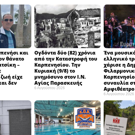
πενήσι και
Ογδόντα δύο (82) χρόνια
Ένα μουσικό
ον θάνατο
από την Καταστροφή του
ελληνικό τ
ατσίκη –
Καρπενησίου. Την
χάρισε η Δη
:
Κυριακή (9/8) το
Φιλαρμονικ
 ζωή είχε
μνημόσυνο στον Ι.Ν.
Καρπενησίο
και δεν
Αγίας Παρασκευής
συναυλία σ
Αμφιθέατρο 
6 Αυγούστου 2026
6 Αυγούστου 2026