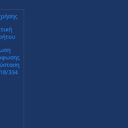
χρήσης
τική
ρήτου
ωση
ρφωσης
Σύσταση
018/334