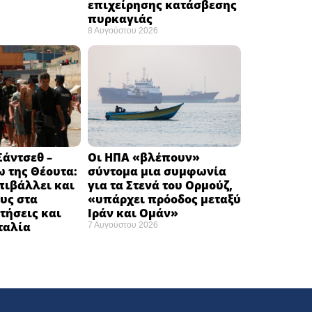
επιχείρησης κατάσβεσης
πυρκαγιάς ​
8 Αυγούστου 2026
άντσεθ –
Οι ΗΠΑ «βλέπουν»
 της Θέουτα:
σύντομα μια συμφωνία
πιβάλλει και
για τα Στενά του Ορμούζ,
υς στα
«υπάρχει πρόοδος μεταξύ
τήσεις και
Ιράν και Ομάν»
Ιταλία
7 Αυγούστου 2026