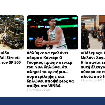
ομάδα
Βάλθηκε να τρελάνει
«Πόλεμος» Σ
ll Street:
κόσμο ο Καντέρ: Ο
Μελόνι λόγω
 τον SP 500
Τούρκος πρώην σέντερ
Η Ισπανία ε
του NBA δηλώνει ότι
αυτή έλεγχο
πληροί τα κριτήρια…
σύνορα σε π
συμπερίληψης και
πλοία από 
δηλώνει υποψήφιος να
7 Αυγούστου 2026
παίξει στο WNBA
7 Αυγούστου 2026