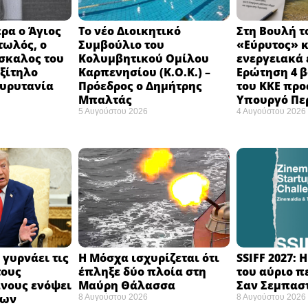
ρα ο Άγιος
Το νέο Διοικητικό
Στη Βουλή τ
τωλός, ο
Συμβούλιο του
«Εύρυτος» κ
σκαλος του
Κολυμβητικού Ομίλου
ενεργειακά 
εξίτηλο
Καρπενησίου (Κ.Ο.Κ.) –
Ερώτηση 4 
Ευρυτανία
Πρόεδρος ο Δημήτρης
του ΚΚΕ προ
Μπαλτάς
Υπουργό Πε
5 Αυγούστου 2026
4 Αυγούστου 2026
 γυρνάει τις
Η Μόσχα ισχυρίζεται ότι
SSIFF 2027: 
τους
έπληξε δύο πλοία στη
του αύριο π
νους ενόψει
Μαύρη Θάλασσα ​
Σαν Σεμπαστ
σων
8 Αυγούστου 2026
8 Αυγούστου 2026