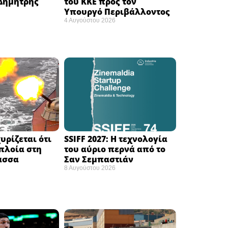
 Δημήτρης
του ΚΚΕ προς τον
Υπουργό Περιβάλλοντος
4 Αυγούστου 2026
υρίζεται ότι
SSIFF 2027: Η τεχνολογία
πλοία στη
του αύριο περνά από το
σσα ​
Σαν Σεμπαστιάν ​
8 Αυγούστου 2026