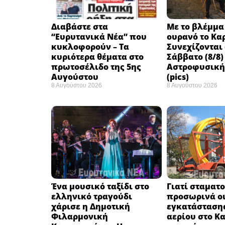
Διαβάστε στα
Με το βλέμμα
“Ευρυτανικά Νέα” που
ουρανό το Κα
κυκλοφορούν – Τα
Συνεχίζονται
κυριότερα θέματα στο
Σάββατο (8/8)
πρωτοσέλιδο της 5ης
Αστροφυσικής
Αυγούστου
(pics)
8 Αυγούστου 2026
8 Αυγούστου 2026
Ένα μουσικό ταξίδι στο
Γιατί σταματ
ελληνικό τραγούδι
προσωρινά οι
χάρισε η Δημοτική
εγκατάσταση
Φιλαρμονική
αερίου στο Κ