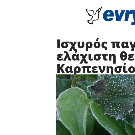
Ισχυρός παγ
ελάχιστη θ
Καρπενησί