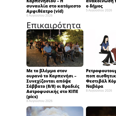
Καρπενησίου – Η
ανακοίνωση 
συναυλία στο κατάμεστο
ο δήμος
Αμφιθέατρο (vid)
5 Αυγούστου 2026
6 Αυγούστου 2026
Επικαιρότητα
Με το βλέμμα στον
Ρετροφουτουρ
ουρανό το Καρπενήσι –
ποπ αισθητικ
Συνεχίζονται απόψε
Φεστιβάλ Κόμ
Σάββατο (8/8) οι Βραδιές
Ναβάρα ​
Αστροφυσικής στο ΚΙΠΕ
8 Αυγούστου 2026
(pics)
8 Αυγούστου 2026