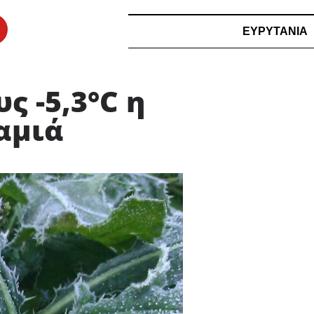
ΕΥΡΥΤΑΝΙΑ
ς -5,3°C η
αμιά