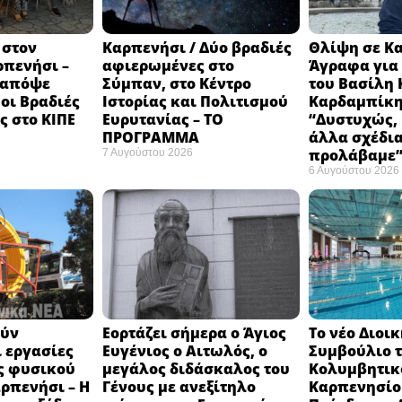
 στον
Καρπενήσι / Δύο βραδιές
Θλίψη σε Κ
ρπενήσι –
αφιερωμένες στο
Άγραφα για 
 απόψε
Σύμπαν, στο Κέντρο
του Βασίλη 
 οι Βραδιές
Ιστορίας και Πολιτισμού
Καρδαμπίκη
 στο ΚΙΠΕ
Ευρυτανίας – ΤΟ
“Δυστυχώς, 
ΠΡΟΓΡΑΜΜΑ
άλλα σχέδια
προλάβαμε
7 Αυγούστου 2026
6 Αυγούστου 2026
ούν
Εορτάζει σήμερα ο Άγιος
Το νέο Διοι
 εργασίες
Ευγένιος ο Αιτωλός, ο
Συμβούλιο 
ς φυσικού
μεγάλος διδάσκαλος του
Κολυμβητικ
αρπενήσι – Η
Γένους με ανεξίτηλο
Καρπενησίου