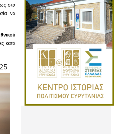
ίως στα
ασία να
θνικού
ες κατά