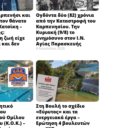
αρπενήσι και
Ογδόντα δύο (82) χρόνια
τον θάνατο
από την Καταστροφή του
Κατσίκη –
Καρπενησίου. Την
ς:
Κυριακή (9/8) το
η ζωή είχε
μνημόσυνο στον Ι.Ν.
 και δεν
Αγίας Παρασκευής
”
6 Αυγούστου 2026
κητικό
Στη Βουλή το σχέδιο
του
«Εύρυτος» και τα
ού Ομίλου
ενεργειακά έργα –
 (Κ.Ο.Κ.) –
Ερώτηση 4 βουλευτών