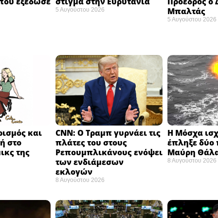
που εξέδωσε
στίγμα στην Ευρυτανία
Πρόεδρος ο
Μπαλτάς
5 Αυγούστου 2026
5 Αυγούστου 2026
ισμός και
CNN: Ο Τραμπ γυρνάει τις
Η Μόσχα ισχ
ή στο
πλάτες του στους
έπληξε δύο 
ικς της
Ρεπουμπλικάνους ενόψει
Μαύρη Θάλα
των ενδιάμεσων
8 Αυγούστου 2026
εκλογών ​
8 Αυγούστου 2026