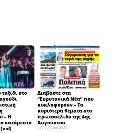
 ταξίδι στο
Διαβάστε στα
ραγούδι
“Ευρυτανικά Νέα” που
μοτική
κυκλοφορούν – Τα
ή
κυριότερα θέματα στο
υ – Η
πρωτοσέλιδο της 4ης
το κατάμεστο
Αυγούστου
(vid)
5 Αυγούστου 2026