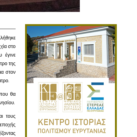
ελήθηκε
χία στο
υ έγινε
τρο της
μα στον
τρο.
 που θα
νησίου.
αι τους
 εποχής
ίζοντας