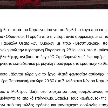
ήρθε η σειρά του Καρπενησίου να υποδεχθεί τα έργα που επιμ
ού «Οδύσσεια». Η ομάδα από την Ευρυτανία συμμετείχε με επιτυ
 Παιδικών Θεατρικών Ομάδων με τίτλο «Θεσστιβαλάκι», πο
ίκη, ενώ την περασμένη Παρασκευή, 28 Ιουνίου, στο Αμφιθέα
ιβλιοθήκης, ανέβασε το έργο “Ο Στραβομανώλης”, ένα αφιέρω
ίμνηστο εκπαιδευτικό με μεγάλη προσφορά στο ερασιτεχνικό θέα
ροετοιμάζονται τώρα για το έργο «Κατά φαντασίαν ασθενής»,
, ημέρα Παρασκευή, και ώρα 20:30 στο Συνεδριακό Κέντρο Καρπε
ου, ο Μολιέρος βάζει στο στόχαστρο τους τσαρλατάνους κ
αίνονται το ιατρικό επάγγελμα. Σατιρίζει τους «ειδήμονες» της
σω από πομπώδες φράσεις και φανταχτερές ορολογίες πασχ