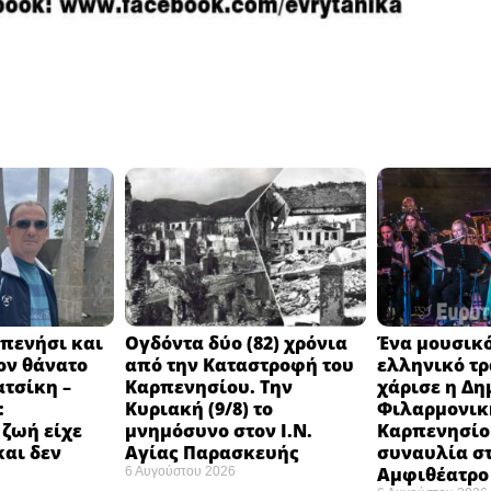
πενήσι και
Ογδόντα δύο (82) χρόνια
Ένα μουσικό
ον θάνατο
από την Καταστροφή του
ελληνικό τ
ατσίκη –
Καρπενησίου. Την
χάρισε η Δη
:
Κυριακή (9/8) το
Φιλαρμονικ
 ζωή είχε
μνημόσυνο στον Ι.Ν.
Καρπενησίο
και δεν
Αγίας Παρασκευής
συναυλία σ
Αμφιθέατρο 
6 Αυγούστου 2026