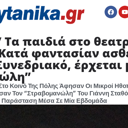
 Τα παιδιά στο θεατ
“Κατά φαντασίαν ασθ
υνεδριακό, έρχεται 
νώλη”
Στο Κοινό Της Πόλης Άφησαν Οι Μικροί Ηθοπ
σαν Τον “Στραβομανώλη” Του Γιάννη Σταθ
ρη Παράσταση Μέσα Σε Μία Εβδομάδα