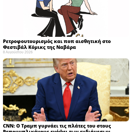
Ρετροφουτουρισμός και ποπ αισθητική στο
Φεστιβάλ Κόμικς της Ναβάρα ​
8 Αυγούστου 2026
CNN: Ο Τραμπ γυρνάει τις πλάτες του στους
Ρεπουμπλικάνους ενόψει των ενδιάμεσων