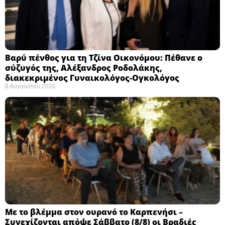
Βαρύ πένθος για τη Τζίνα Οικονόμου: Πέθανε ο
σύζυγός της, Αλέξανδρος Ροδολάκης,
διακεκριμένος Γυναικολόγος-Ογκολόγος
8 Αυγούστου 2026
Με το βλέμμα στον ουρανό το Καρπενήσι –
Συνεχίζονται απόψε Σάββατο (8/8) οι Βραδιές