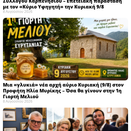
Συλλόγου Καρπενησίου – Επετειακή παράσταση
με τον «Κύριο Υφηγητή» την Κυριακή 9/8
8 Αυγούστου 2026
Μια «γλυκιά» νέα αρχή αύριο Κυριακή (9/8) στον
Προφήτη Ηλία Μυρίκης – Όσα θα γίνουν στην 1η
Γιορτή Μελιού
8 Αυγούστου 2026