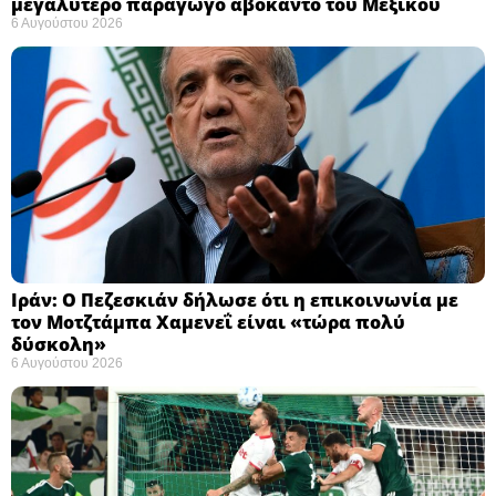
μεγαλύτερο παραγωγό αβοκάντο του Μεξικού ​
6 Αυγούστου 2026
Ιράν: Ο Πεζεσκιάν δήλωσε ότι η επικοινωνία με
τον Μοτζτάμπα Χαμενεΐ είναι «τώρα πολύ
δύσκολη» ​
6 Αυγούστου 2026