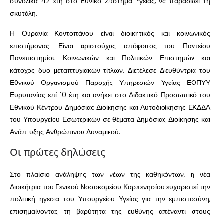
συνολικά 42 έτη στο Εθνικό Σύστημα Υγείας, να παραδίδει τη
σκυτάλη.
Η Ουρανία Κοντοπάνου είναι διοικητικός και κοινωνικός
επιστήμονας. Είναι αριστούχος απόφοιτος του Παντείου
Πανεπιστημίου Κοινωνικών και Πολιτικών Επιστημών και
κάτοχος δυο μεταπτυχιακών τίτλων. Διετέλεσε Διευθύντρια του
Εθνικού Οργανισμού Παροχής Υπηρεσιών Υγείας ΕΟΠΥΥ
Ευρυτανίας επί 10 έτη και ανήκει στο Διδακτικό Προσωπικό του
Εθνικού Κέντρου Δημόσιας Διοίκησης και Αυτοδιοίκησης ΕΚΔΔΑ
του Υπουργείου Εσωτερικών σε θέματα Δημόσιας Διοίκησης και
Ανάπτυξης Ανθρώπινου Δυναμικού.
Οι πρώτες δηλώσεις
Στο πλαίσιο ανάληψης των νέων της καθηκόντων, η νέα
Διοικήτρια του Γενικού Νοσοκομείου Καρπενησίου ευχαριστεί την
πολιτική ηγεσία του Υπουργείου Υγείας για την εμπιστοσύνη,
επισημαίνοντας τη βαρύτητα της ευθύνης απέναντι στους