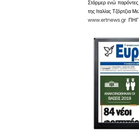
Στάρμερ ενώ παρόντες
της Ιταλίας Τζόρτζια Μ
www.ertnews.gr ΠΗΓ