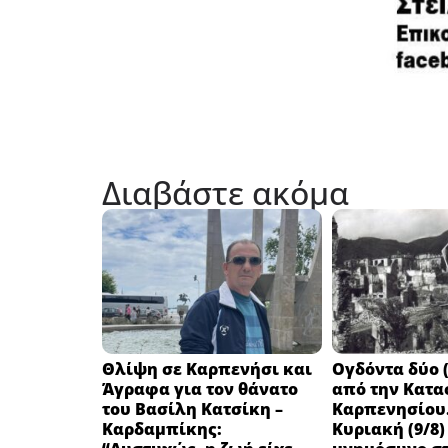
Διαβάστε ακόμα
Θλίψη σε Καρπενήσι και
Ογδόντα δύο (
Άγραφα για τον θάνατο
από την Κατα
του Βασίλη Κατσίκη –
Καρπενησίου.
Καρδαμπίκης:
Κυριακή (9/8)