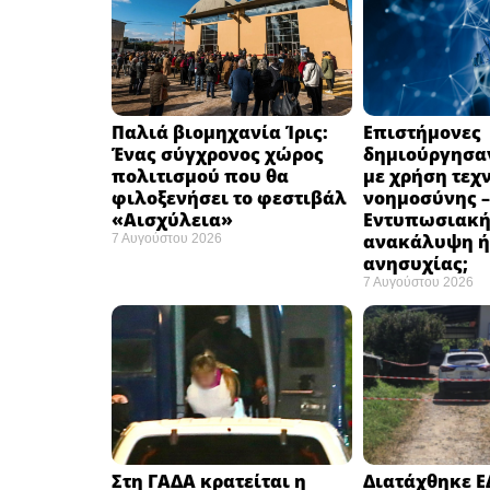
Παλιά βιομηχανία Ίρις:
Επιστήμονες
Ένας σύγχρονος χώρος
δημιούργησαν
πολιτισμού που θα
με χρήση τεχ
φιλοξενήσει το φεστιβάλ
νοημοσύνης –
«Αισχύλεια» ​
Εντυπωσιακ
ανακάλυψη ή
7 Αυγούστου 2026
ανησυχίας; ​
7 Αυγούστου 2026
Στη ΓΑΔΑ κρατείται η
Διατάχθηκε Ε