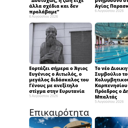
“Δυστυχώς, η ζωή είχε
μνημόσυνο στ
άλλα σχέδια και δεν
Αγίας Παρασ
προλάβαμε”
6 Αυγούστου 2026
6 Αυγούστου 2026
Εορτάζει σήμερα ο Άγιος
Το νέο Διοικη
Ευγένιος ο Αιτωλός, ο
Συμβούλιο το
μεγάλος διδάσκαλος του
Κολυμβητικο
Γένους με ανεξίτηλο
Καρπενησίου (
στίγμα στην Ευρυτανία
Πρόεδρος ο Δ
Μπαλτάς
5 Αυγούστου 2026
5 Αυγούστου 2026
Επικαιρότητα