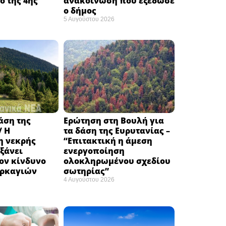
 της 4ης
ανακοίνωση που εξέδωσε
ο δήμος
5 Αυγούστου 2026
δάση της
Ερώτηση στη Βουλή για
/ Η
τα δάση της Ευρυτανίας –
 νεκρής
“Eπιτακτική η άμεση
ξάνει
ενεργοποίηση
ον κίνδυνο
ολοκληρωμένου σχεδίου
υρκαγιών
σωτηρίας”
4 Αυγούστου 2026