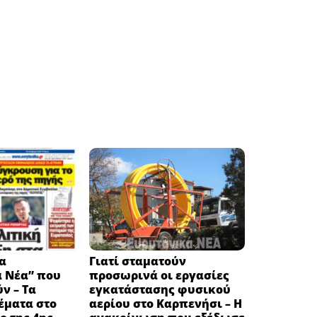
α
Γιατί σταματούν
ά Νέα” που
προσωρινά οι εργασίες
ν – Τα
εγκατάστασης φυσικού
έματα στο
αερίου στο Καρπενήσι – Η