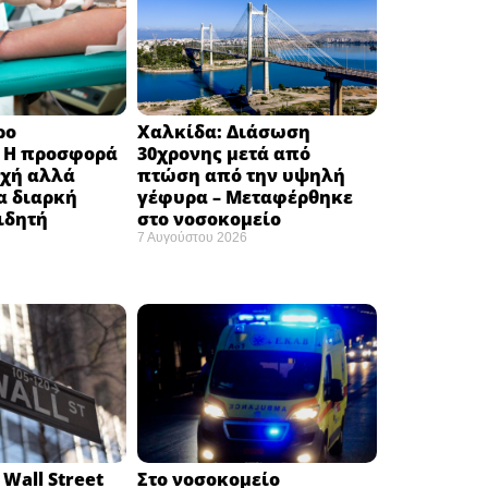
ρο
Χαλκίδα: Διάσωση
: H προσφορά
30χρονης μετά από
οχή αλλά
πτώση από την υψηλή
α διαρκή
γέφυρα – Μεταφέρθηκε
ιδητή
στο νοσοκομείο ​
7 Αυγούστου 2026
Wall Street
Στο νοσοκομείο