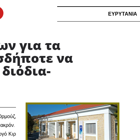
ΕΥΡΥΤΑΝΙΑ
ν για τα
σδήποτε να
 διόδια-
Ορμούζ,
Μακρόν.
ργό Κιρ