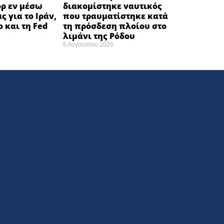
όρ εν μέσω
διακομίστηκε ναυτικός
ς για το Ιράν,
που τραυματίστηκε κατά
ο και τη Fed
τη πρόσδεση πλοίου στο
λιμάνι της Ρόδου
6 Αυγούστου 2026