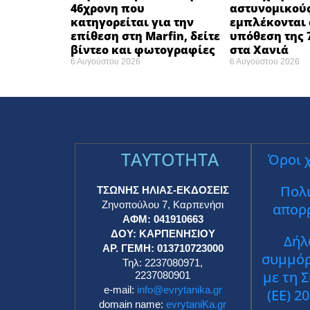
46χρονη που
αστυνομικού
κατηγορείται για την
εμπλέκονται 
επίθεση στη Marfin, δείτε
υπόθεση της 
βίντεο και φωτογραφίες
στα Χανιά
6 Αυγούστου 2026
6 Αυγούστου 2026
TAYTOTHTA
Όροι 
Πολι
ΤΣΩΝΗΣ ΗΛΙΑΣ-ΕΚΔΟΣΕΙΣ
Ζηνοπούλου 7, Καρπενήσι
απορ
ΑΦΜ: 041910663
ΔΟΥ: ΚΑΡΠΕΝΗΣΙΟΥ
Δήλ
ΑΡ. ΓΕΜΗ: 013710723000
συμμό
Τηλ: 2237080971,
με τη 
2237080901
e-mail:
info@evrytanika.gr
(ΕΕ) 2
domain name:
evrytaniKa.gr