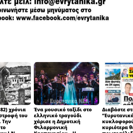
82) χρόνια
Ένα μουσικό ταξίδι στο
Διαβάστε στ
στροφή του
ελληνικό τραγούδι
“Ευρυτανικ
 Την
χάρισε η Δημοτική
κυκλοφορού
 το
Φιλαρμονική
κυριότερα θ