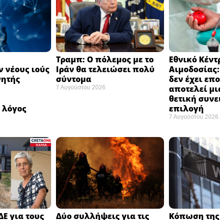
Τραμπ: Ο πόλεμος με το
Εθνικό Κέντ
 νέους ιούς
Ιράν θα τελειώσει πολύ
Αιμοδοσίας
νητής
σύντομα ​
δεν έχει επ
αποτελεί μι
7 Αυγούστου 2026
ή
θετική συνε
 λόγος
επιλογή ​
7 Αυγούστου 2026
ΔΕ για τους
Δύο συλλήψεις για τις
Κόπωση της 