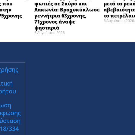
ς που
φωτιές σε Σκύρο και
μετά τα ρεκ
στην
Λακωνία: Βραχυκύκλωσε
αβεβαιότητα
75χρονης
γεννήτρια 63χρονης,
το πετρέλαι
71χρονος άναψε
6 Αυγούστου 2026
ψησταριά
6 Αυγούστου 2026
χρήσης
τική
ρήτου
ωση
ρφωσης
Σύσταση
018/334