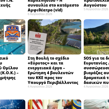
ον Ι.Ν.
Καρπενησίου – Η
πρωτοσέλιδο
κευής
συναυλία στο κατάμεστο
Αυγούστου
Αμφιθέατρο (vid)
5 Αυγούστου 2026
6 Αυγούστου 2026
τικό
Στη Βουλή το σχέδιο
SOS για τα 
υ
«Εύρυτος» και τα
Ευρυτανίας 
ύ Ομίλου
ενεργειακά έργα –
συσσώρευση
Κ.Ο.Κ.) –
Ερώτηση 4 βουλευτών
βιομάζας αυ
ημήτρης
του ΚΚΕ προς τον
δραματικά τ
Υπουργό Περιβάλλοντος
δασικών π
4 Αυγούστου 2026
4 Αυγούστου 2026