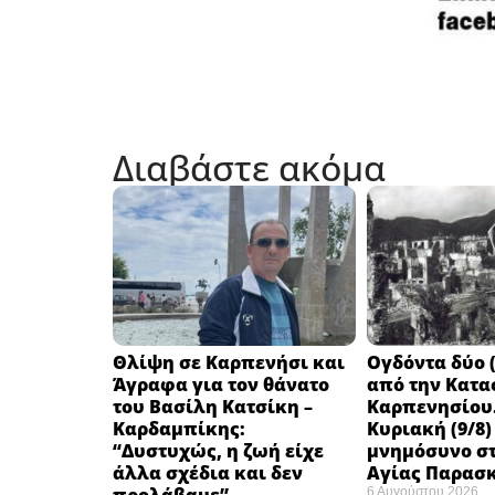
Διαβάστε ακόμα
Θλίψη σε Καρπενήσι και
Ογδόντα δύο (
Άγραφα για τον θάνατο
από την Κατα
του Βασίλη Κατσίκη –
Καρπενησίου.
Καρδαμπίκης:
Κυριακή (9/8)
“Δυστυχώς, η ζωή είχε
μνημόσυνο στ
άλλα σχέδια και δεν
Αγίας Παρασ
6 Αυγούστου 2026