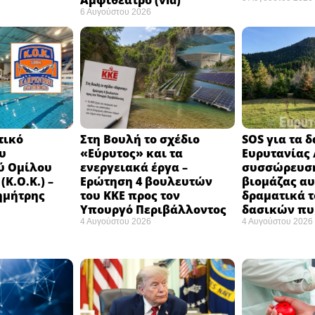
Αμφιθέατρο (vid)
6 Αυγούστου 2026
τικό
Στη Βουλή το σχέδιο
SOS για τα 
υ
«Εύρυτος» και τα
Ευρυτανίας 
ύ Ομίλου
ενεργειακά έργα –
συσσώρευση
Κ.Ο.Κ.) –
Ερώτηση 4 βουλευτών
βιομάζας αυ
ημήτρης
του ΚΚΕ προς τον
δραματικά τ
Υπουργό Περιβάλλοντος
δασικών π
4 Αυγούστου 2026
4 Αυγούστου 2026