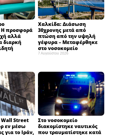
ρο
Χαλκίδα: Διάσωση
: H προσφορά
30χρονης μετά από
οχή αλλά
πτώση από την υψηλή
α διαρκή
γέφυρα – Μεταφέρθηκε
ιδητή
στο νοσοκομείο ​
7 Αυγούστου 2026
Wall Street
Στο νοσοκομείο
όρ εν μέσω
διακομίστηκε ναυτικός
ς για το Ιράν,
που τραυματίστηκε κατά