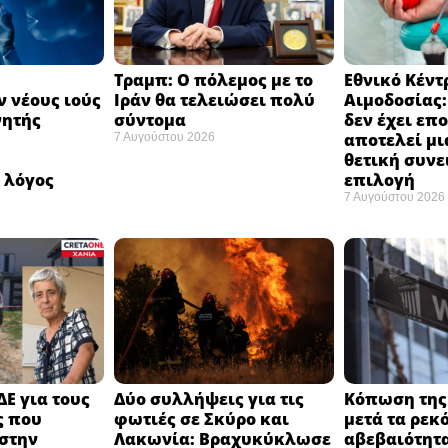
Τραμπ: Ο πόλεμος με το
Εθνικό Κέντ
 νέους ιούς
Ιράν θα τελειώσει πολύ
Αιμοδοσίας
νητής
σύντομα ​
δεν έχει επ
αποτελεί μι
7 Αυγούστου 2026
ή
θετική συνε
 λόγος
επιλογή ​
7 Αυγούστου 2026
ΔΕ για τους
Δύο συλλήψεις για τις
Κόπωση της 
ς που
φωτιές σε Σκύρο και
μετά τα ρεκ
στην
Λακωνία: Βραχυκύκλωσε
αβεβαιότητα