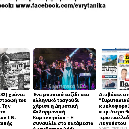
82) χρόνια
Ένα μουσικό ταξίδι στο
Διαβάστε στ
στροφή του
ελληνικό τραγούδι
“Ευρυτανικ
 Την
χάρισε η Δημοτική
κυκλοφορού
 το
Φιλαρμονική
κυριότερα θ
ον Ι.Ν.
Καρπενησίου – Η
πρωτοσέλιδο
κευής
συναυλία στο κατάμεστο
Αυγούστου
5 Αυγούστου 2026