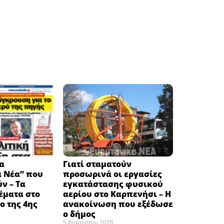
α
Γιατί σταματούν
ά Νέα” που
προσωρινά οι εργασίες
ν – Τα
εγκατάστασης φυσικού
έματα στο
αερίου στο Καρπενήσι – Η
 της 4ης
ανακοίνωση που εξέδωσε
ο δήμος
5 Αυγούστου 2026