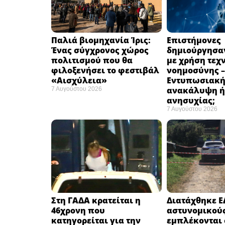
Παλιά βιομηχανία Ίρις:
Επιστήμονες
Ένας σύγχρονος χώρος
δημιούργησαν
πολιτισμού που θα
με χρήση τεχ
φιλοξενήσει το φεστιβάλ
νοημοσύνης –
«Αισχύλεια» ​
Εντυπωσιακ
ανακάλυψη ή
7 Αυγούστου 2026
ανησυχίας; ​
7 Αυγούστου 2026
Στη ΓΑΔΑ κρατείται η
Διατάχθηκε Ε
46χρονη που
αστυνομικού
κατηγορείται για την
εμπλέκονται 