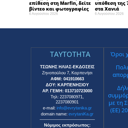
επίθεση στη Marfin, δείτε
υπόθεση της 
βίντεο και φωτογραφίες
στα Χανιά
6 Αυγούστου 2026
6 Αυγούστου 2026
TAYTOTHTA
Όροι 
Πολι
ΤΣΩΝΗΣ ΗΛΙΑΣ-ΕΚΔΟΣΕΙΣ
Ζηνοπούλου 7, Καρπενήσι
απορ
ΑΦΜ: 041910663
ΔΟΥ: ΚΑΡΠΕΝΗΣΙΟΥ
Δήλ
ΑΡ. ΓΕΜΗ: 013710723000
συμμό
Τηλ: 2237080971,
με τη 
2237080901
e-mail:
info@evrytanika.gr
(ΕΕ) 2
domain name:
evrytaniKa.gr
Νόμιμος εκπρόσωπος: