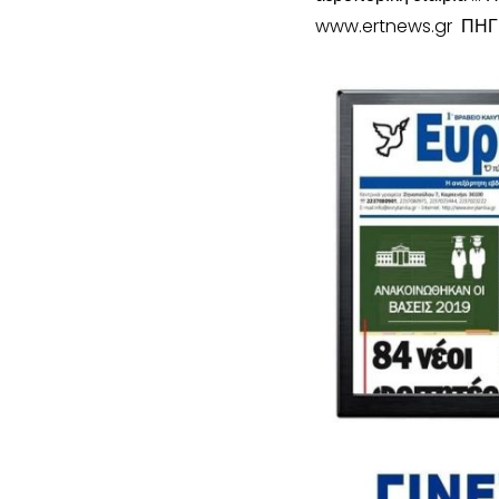
www.ertnews.gr ΠΗΓ