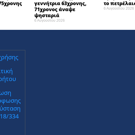
75χρονης
γεννήτρια 63χρονης,
το πετρέλαι
71χρονος άναψε
6 Αυγούστου 2026
ψησταριά
6 Αυγούστου 2026
χρήσης
τική
ρήτου
ωση
ρφωσης
Σύσταση
018/334