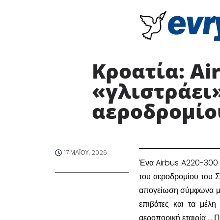
Κροατία: Ai
«γλιστράει»
αεροδρομίου
17 ΜΑΪ́ΟΥ, 2026
​Ένα Airbus A220-300 τ
του αεροδρομίου του Σ
απογείωση σύμφωνα με 
επιβάτες και τα μέλη
αεροπορική εταιρία … 