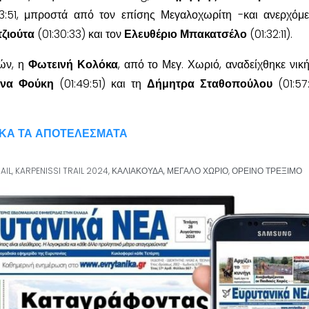
23:51, μπροστά από τον επίσης Μεγαλοχωρίτη -και ανερχόμ
ζιούτα
(01:30:33) και τον
Ελευθέριο Μπακατσέλο
(01:32:11).
κών, η
Φωτεινή Κολόκα
, από το Μεγ. Χωριό, αναδείχθηκε νική
ίνα Φούκη
(01:49:51) και τη
Δήμητρα Σταθοπούλου
(01:57
ΙΚΑ ΤΑ ΑΠΟΤΕΛΕΣΜΑΤΑ
AIL
,
KARPENISSI TRAIL 2024
,
ΚΑΛΙΑΚΟΥΔΑ
,
ΜΕΓΑΛΟ ΧΩΡΙΟ
,
ΟΡΕΙΝΟ ΤΡΕΞΙΜΟ