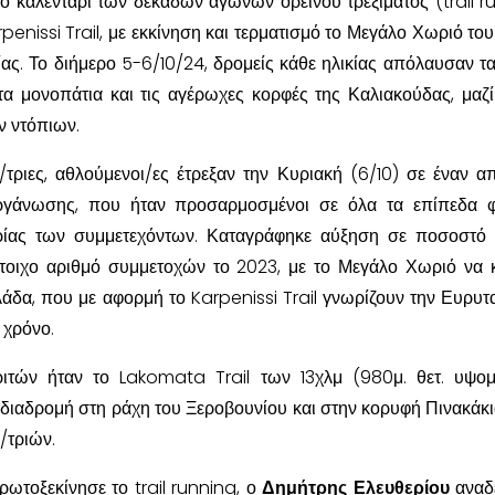
το καλεντάρι των δεκάδων αγώνων ορεινού τρεξίματος (trail r
penissi Trail, με εκκίνηση και τερματισμό το Μεγάλο Χωριό το
ς. Το διήμερο 5-6/10/24, δρομείς κάθε ηλικίας απόλαυσαν τ
α μονοπάτια και τις αγέρωχες κορφές της Καλιακούδας, μαζί
ων ντόπιων.
τριες, αθλούμενοι/ες έτρεξαν την Κυριακή (6/10) σε έναν α
οργάνωσης, που ήταν προσαρμοσμένοι σε όλα τα επίπεδα 
ιρίας των συμμετεχόντων. Καταγράφηκε αύξηση σε ποσοστό
στοιχο αριθμό συμμετοχών το 2023, με το Μεγάλο Χωριό να κ
λάδα, που με αφορμή το Karpenissi Trail γνωρίζουν την Ευρυτα
 χρόνο.
τών ήταν το Lakomata Trail των 13χλμ (980μ. θετ. υψομ
 διαδρομή στη ράχη του Ξεροβουνίου και στην κορυφή Πινακάκια
/τριών.
ωτοξεκίνησε το trail running, ο
Δημήτρης Ελευθερίου
αναδ