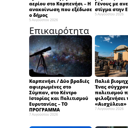
αερίου στο Καρπενήσι – Η
Γένους με αν
ανακοίνωση που εξέδωσε
στίγμα στην 
ο δήμος
5 Αυγούστου 2026
5 Αυγούστου 2026
Επικαιρότητα
Καρπενήσι / Δύο βραδιές
Παλιά βιομηχ
αφιερωμένες στο
Ένας σύγχρο
Σύμπαν, στο Κέντρο
πολιτισμού π
Ιστορίας και Πολιτισμού
φιλοξενήσει 
Ευρυτανίας – ΤΟ
«Αισχύλεια» 
ΠΡΟΓΡΑΜΜΑ
7 Αυγούστου 2026
7 Αυγούστου 2026