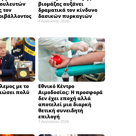
βουλευτών
βιομάζας αυξάνει
ς τον
δραματικά τον κίνδυνο
ριβάλλοντος
δασικών πυρκαγιών
4 Αυγούστου 2026
λεμος με το
Εθνικό Κέντρο
ειώσει πολύ
Αιμοδοσίας: H προσφορά
δεν έχει εποχή αλλά
αποτελεί μια διαρκή
θετική συνειδητή
επιλογή ​
7 Αυγούστου 2026