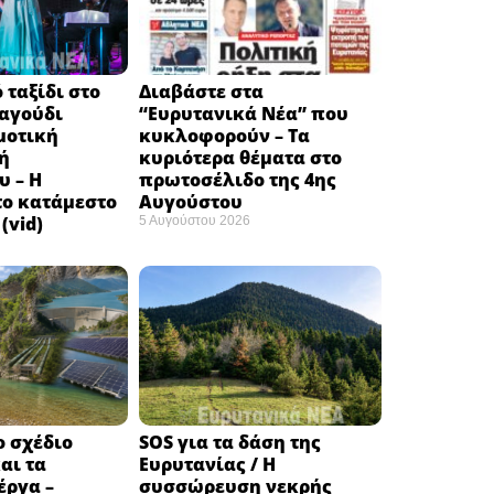
 ταξίδι στο
Διαβάστε στα
ραγούδι
“Ευρυτανικά Νέα” που
μοτική
κυκλοφορούν – Τα
ή
κυριότερα θέματα στο
υ – Η
πρωτοσέλιδο της 4ης
το κατάμεστο
Αυγούστου
(vid)
5 Αυγούστου 2026
ο σχέδιο
SOS για τα δάση της
αι τα
Ευρυτανίας / Η
έργα –
συσσώρευση νεκρής