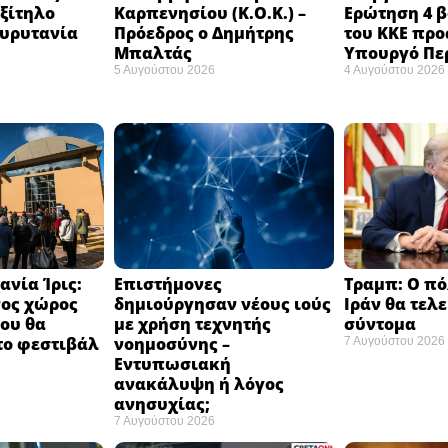
εξίτηλο
Καρπενησίου (Κ.Ο.Κ.) –
Ερώτηση 4 
Ευρυτανία
Πρόεδρος ο Δημήτρης
του ΚΚΕ προ
Μπαλτάς
Υπουργό Πε
5 Αυγούστου 2026
4 Αυγούστου 2026
ανία Ίρις:
Επιστήμονες
Τραμπ: Ο πό
νος χώρος
δημιούργησαν νέους ιούς
Ιράν θα τελ
ου θα
με χρήση τεχνητής
σύντομα ​
το φεστιβάλ
νοημοσύνης –
7 Αυγούστου 2026
​
Εντυπωσιακή
ανακάλυψη ή λόγος
ανησυχίας; ​
7 Αυγούστου 2026