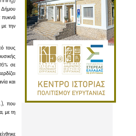
unning)
υ Δήμου
α πυκνά
 με την
πό τους
φυσικής
 16% σε
ερδίζει
νία και
.), που
, με τη
είχθηκε