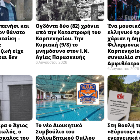
πενήσι και
Ογδόντα δύο (82) χρόνια
Ένα μουσικό
ον θάνατο
από την Καταστροφή του
ελληνικό τ
ατσίκη –
Καρπενησίου. Την
χάρισε η Δη
:
Κυριακή (9/8) το
Φιλαρμονικ
 ζωή είχε
μνημόσυνο στον Ι.Ν.
Καρπενησίο
και δεν
Αγίας Παρασκευής
συναυλία σ
Αμφιθέατρο 
6 Αυγούστου 2026
6 Αυγούστου 2026
ρα ο Άγιος
Το νέο Διοικητικό
Στη Βουλή τ
τωλός, ο
Συμβούλιο του
«Εύρυτος» κ
σκαλος του
Κολυμβητικού Ομίλου
ενεργειακά 