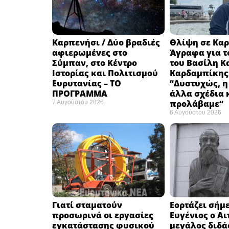
Καρπενήσι / Δύο βραδιές
Θλίψη σε Καρ
αφιερωμένες στο
Άγραφα για τ
Σύμπαν, στο Κέντρο
του Βασίλη Κ
Ιστορίας και Πολιτισμού
Καρδαμπίκης
Ευρυτανίας – ΤΟ
“Δυστυχώς, η
ΠΡΟΓΡΑΜΜΑ
άλλα σχέδια 
προλάβαμε”
7 Αυγούστου 2026
6 Αυγούστου 2026
Γιατί σταματούν
Εορτάζει σήμε
προσωρινά οι εργασίες
Ευγένιος ο Αι
εγκατάστασης φυσικού
μεγάλος διδά