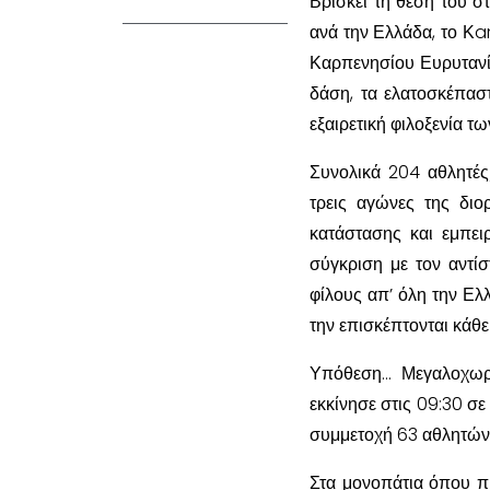
Βρίσκει τη θέση του σ
ανά την Ελλάδα, το Κar
Καρπενησίου Ευρυτανία
δάση, τα ελατοσκέπαστ
εξαιρετική φιλοξενία τ
Συνολικά 204 αθλητές/
τρεις αγώνες της δι
κατάστασης και εμπε
σύγκριση με τον αντί
φίλους απ’ όλη την Ελ
την επισκέπτονται κάθε
Υπόθεση… Μεγαλοχωρι
εκκίνησε στις 09:30 σε
συμμετοχή 63 αθλητών
Στα μονοπάτια όπου πρ