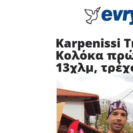
Κarpenissi T
Κολόκα πρώ
13χλμ, τρέχ