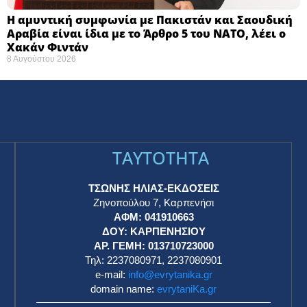
Η αμυντική συμφωνία με Πακιστάν και Σαουδική
Αραβία είναι ίδια με το Άρθρο 5 του ΝΑΤΟ, λέει ο
Χακάν Φιντάν
8 Αυγούστου 2026
TAYTOTHTA
ΤΣΩΝΗΣ ΗΛΙΑΣ-ΕΚΔΟΣΕΙΣ
Ζηνοπούλου 7, Καρπενήσι
ΑΦΜ: 041910663
η
ΔΟΥ: ΚΑΡΠΕΝΗΣΙΟΥ
ΑΡ. ΓΕΜΗ: 013710723000
Τηλ: 2237080971, 2237080901
e-mail:
info@evrytanika.gr
domain name:
evrytaniKa.gr