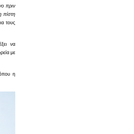
γο πριν
η πίστη
ια τους
ξει να
ρεία με
 όπου η