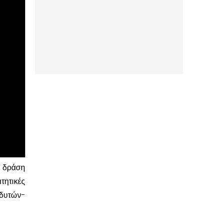
η δράση
τητικές
δυτών-