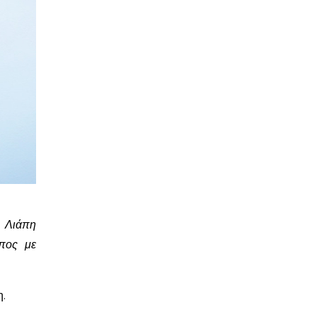
 Λιάπη
πος με
η.