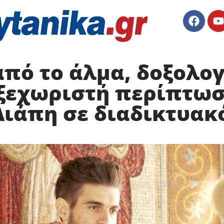
από το άλμα, δοξολο
 ξεχωριστή περίπτωσ
Λιάπη σε διαδικτυα