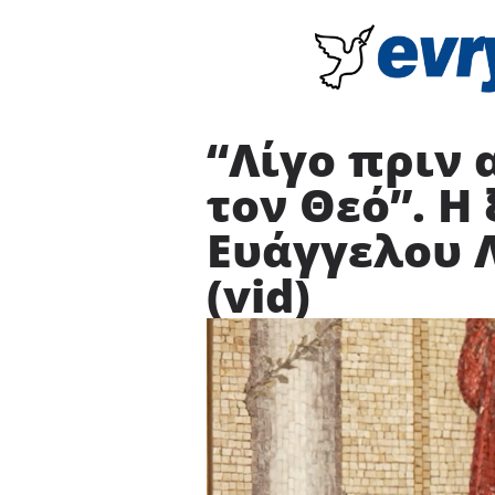
“Λίγο πριν 
τον Θεό”. Η
Ευάγγελου 
(vid)