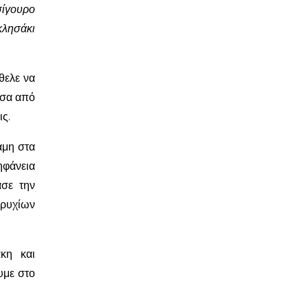
σίγουρο
κλησάκι
θελε να
έσα από
ις.
ναμη στα
ηφάνεια
ασε την
ρυχίων
κη και
υμε στο