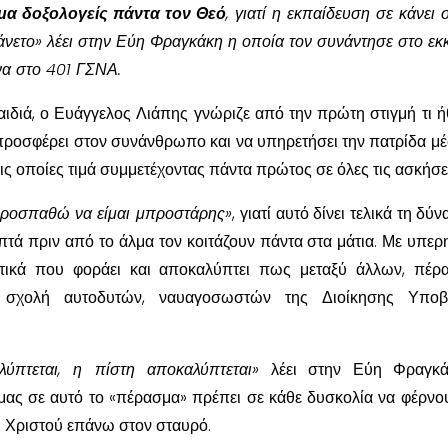
λμα δοξολογείς πάντα τον Θεό
, γιατί η εκπαίδευση σε κάνει 
 άνετο» λέει στην Εύη Φραγκάκη η οποία τον συνάντησε στο εκ
να στο 401 ΓΣΝΑ.
ιδιά, ο Ευάγγελος Λιάπης γνώριζε από την πρώτη στιγμή τι ή
 προσφέρει στον συνάνθρωπο και να υπηρετήσει την πατρίδα μ
ις οποίες τιμά συμμετέχοντας πάντα πρώτος σε όλες τις ασκήσε
προσπαθώ να είμαι μπροστάρης»
, γιατί αυτό δίνει τελικά τη δύ
επτά πριν από το άλμα τον κοιτάζουν πάντα στα μάτια. Με υπερ
ιτικά που φοράει και αποκαλύπτει πως μεταξύ άλλων, πέρ
 σχολή αυτοδυτών, ναυαγοσωστών της Διοίκησης Υποβ
ύπτεται, η πίστη αποκαλύπτεται»
λέει στην Εύη Φραγκά
μας σε αυτό το «πέρασμα» πρέπει σε κάθε δυσκολία να φέρνο
υ Χριστού επάνω στον σταυρό.