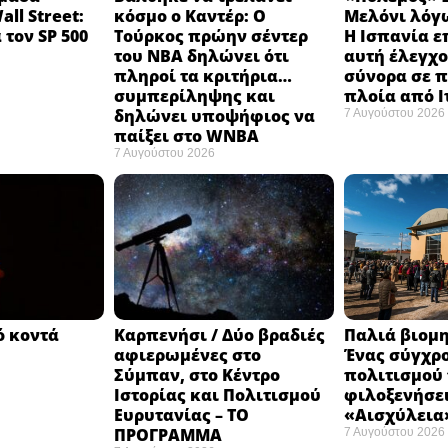
ll Street:
κόσμο ο Καντέρ: Ο
Μελόνι λόγω
 τον SP 500
Τούρκος πρώην σέντερ
Η Ισπανία ε
του NBA δηλώνει ότι
αυτή έλεγχο
πληροί τα κριτήρια…
σύνορα σε π
συμπερίληψης και
πλοία από 
δηλώνει υποψήφιος να
7 Αυγούστου 2026
παίξει στο WNBA
7 Αυγούστου 2026
ό κοντά
Καρπενήσι / Δύο βραδιές
Παλιά βιομη
αφιερωμένες στο
Ένας σύγχρ
Σύμπαν, στο Κέντρο
πολιτισμού
Ιστορίας και Πολιτισμού
φιλοξενήσει
Ευρυτανίας – ΤΟ
«Αισχύλεια»
ΠΡΟΓΡΑΜΜΑ
7 Αυγούστου 2026