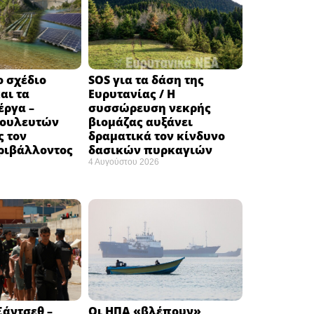
ο σχέδιο
SOS για τα δάση της
αι τα
Ευρυτανίας / Η
έργα –
συσσώρευση νεκρής
βουλευτών
βιομάζας αυξάνει
ς τον
δραματικά τον κίνδυνο
ριβάλλοντος
δασικών πυρκαγιών
4 Αυγούστου 2026
άντσεθ –
Οι ΗΠΑ «βλέπουν»