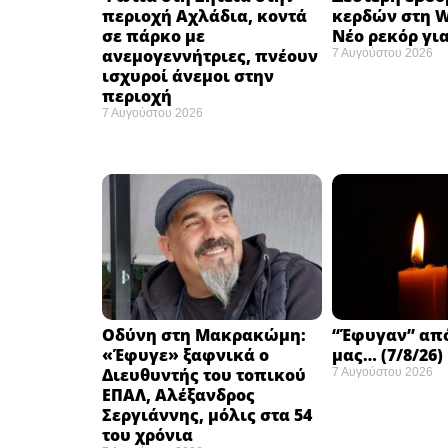
περιοχή Αχλάδια, κοντά
κερδών στη Wa
σε πάρκο με
Νέο ρεκόρ για
ανεμογεννήτριες, πνέουν
7 Αυγούστου 2026
ισχυροί άνεμοι στην
περιοχή
7 Αυγούστου 2026
Οδύνη στη Μακρακώμη:
“Έφυγαν” απ
«Έφυγε» ξαφνικά ο
μας… (7/8/26)
Διευθυντής του τοπικού
7 Αυγούστου 2026
ΕΠΑΛ, Αλέξανδρος
Σεργιάννης, μόλις στα 54
του χρόνια