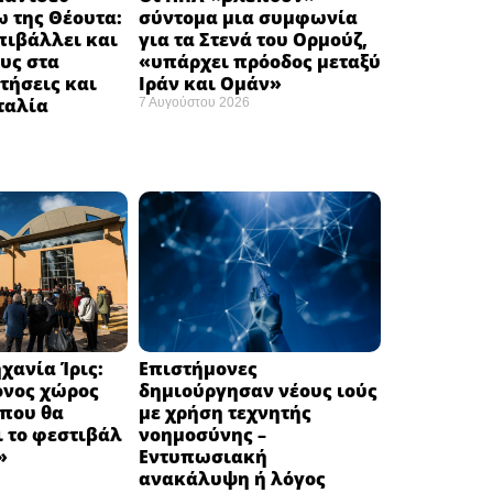
 της Θέουτα:
σύντομα μια συμφωνία
πιβάλλει και
για τα Στενά του Ορμούζ,
υς στα
«υπάρχει πρόοδος μεταξύ
τήσεις και
Ιράν και Ομάν»
Ιταλία
7 Αυγούστου 2026
χανία Ίρις:
Επιστήμονες
ονος χώρος
δημιούργησαν νέους ιούς
 που θα
με χρήση τεχνητής
 το φεστιβάλ
νοημοσύνης –
 ​
Εντυπωσιακή
ανακάλυψη ή λόγος