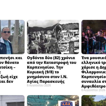
πενήσι και
Ογδόντα δύο (82) χρόνια
Ένα μουσικό
ον θάνατο
από την Καταστροφή του
ελληνικό τ
ατσίκη –
Καρπενησίου. Την
χάρισε η Δη
:
Κυριακή (9/8) το
Φιλαρμονικ
 ζωή είχε
μνημόσυνο στον Ι.Ν.
Καρπενησίο
και δεν
Αγίας Παρασκευής
συναυλία σ
Αμφιθέατρο 
6 Αυγούστου 2026
6 Αυγούστου 2026