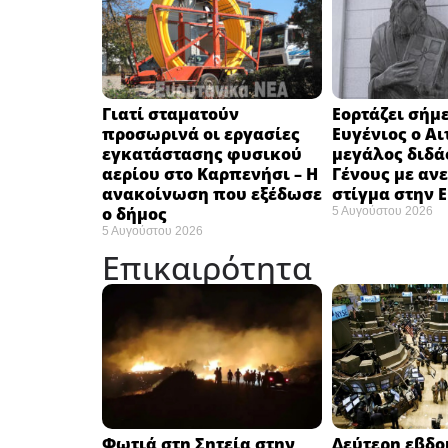
Γιατί σταματούν
Εορτάζει σήμε
προσωρινά οι εργασίες
Ευγένιος ο Αι
εγκατάστασης φυσικού
μεγάλος διδά
αερίου στο Καρπενήσι – Η
Γένους με αν
ανακοίνωση που εξέδωσε
στίγμα στην 
ο δήμος
5 Αυγούστου 2026
5 Αυγούστου 2026
Επικαιρότητα
Φωτιά στη Σητεία στην
Δεύτερη εβδ