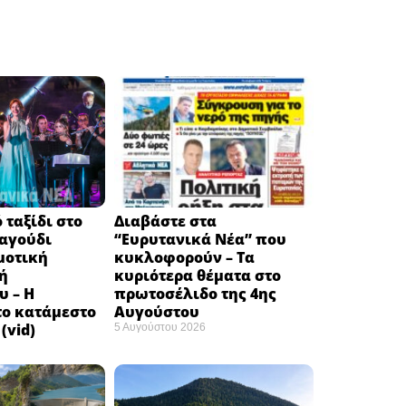
 ταξίδι στο
Διαβάστε στα
ραγούδι
“Ευρυτανικά Νέα” που
μοτική
κυκλοφορούν – Τα
ή
κυριότερα θέματα στο
υ – Η
πρωτοσέλιδο της 4ης
το κατάμεστο
Αυγούστου
(vid)
5 Αυγούστου 2026