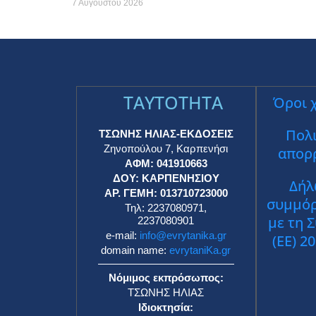
7 Αυγούστου 2026
TAYTOTHTA
Όροι 
Πολι
ΤΣΩΝΗΣ ΗΛΙΑΣ-ΕΚΔΟΣΕΙΣ
Ζηνοπούλου 7, Καρπενήσι
απορ
ΑΦΜ: 041910663
ΔΟΥ: ΚΑΡΠΕΝΗΣΙΟΥ
Δήλ
ΑΡ. ΓΕΜΗ: 013710723000
συμμό
Τηλ: 2237080971,
με τη 
2237080901
e-mail:
info@evrytanika.gr
(ΕΕ) 2
domain name:
evrytaniKa.gr
Νόμιμος εκπρόσωπος:
ΤΣΩΝΗΣ ΗΛΙΑΣ
Ιδιοκτησία: