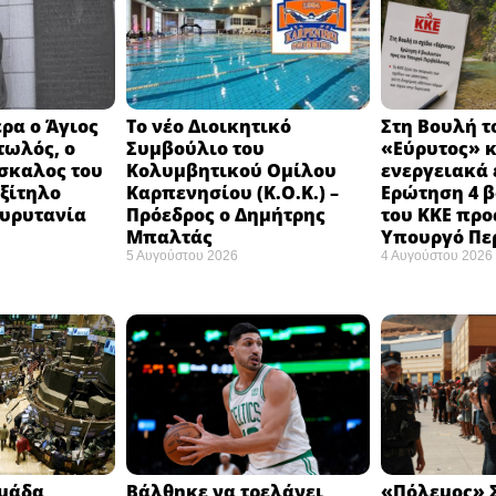
ρα ο Άγιος
Το νέο Διοικητικό
Στη Βουλή τ
τωλός, ο
Συμβούλιο του
«Εύρυτος» κ
σκαλος του
Κολυμβητικού Ομίλου
ενεργειακά 
εξίτηλο
Καρπενησίου (Κ.Ο.Κ.) –
Ερώτηση 4 
Ευρυτανία
Πρόεδρος ο Δημήτρης
του ΚΚΕ προ
Μπαλτάς
Υπουργό Πε
5 Αυγούστου 2026
4 Αυγούστου 2026
ομάδα
Βάλθηκε να τρελάνει
«Πόλεμος» Σ