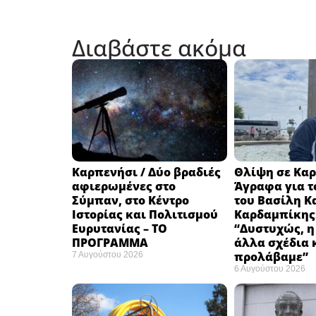
Διαβάστε ακόμα
Καρπενήσι / Δύο βραδιές
Θλίψη σε Καρ
αφιερωμένες στο
Άγραφα για τ
Σύμπαν, στο Κέντρο
του Βασίλη Κ
Ιστορίας και Πολιτισμού
Καρδαμπίκης
Ευρυτανίας – ΤΟ
“Δυστυχώς, η
ΠΡΟΓΡΑΜΜΑ
άλλα σχέδια 
προλάβαμε”
7 Αυγούστου 2026
6 Αυγούστου 2026