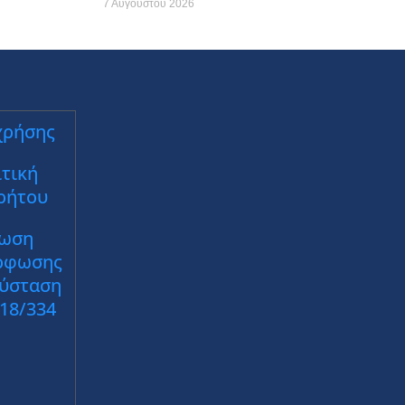
7 Αυγούστου 2026
χρήσης
τική
ρήτου
ωση
ρφωσης
Σύσταση
018/334