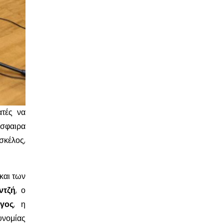
ατές να
όσφαιρα
κέλος,
και των
ντζή
, ο
γος
, η
υνομίας