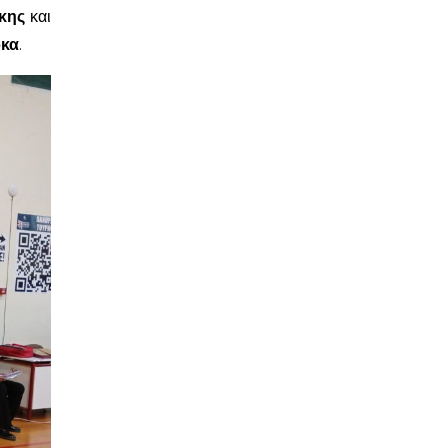
κης
και
κα
.