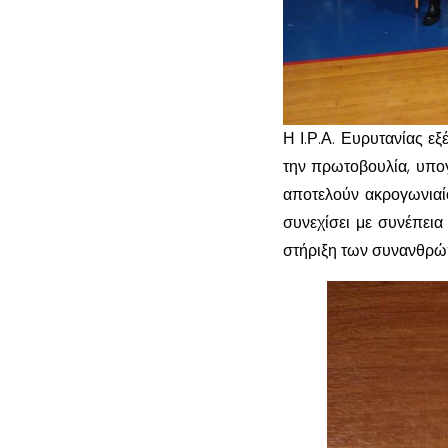
Η Ι.Ρ.Α. Ευρυτανίας ε
την πρωτοβουλία, υπογ
αποτελούν ακρογωνιαί
συνεχίσει με συνέπεια
στήριξη των συνανθρώ