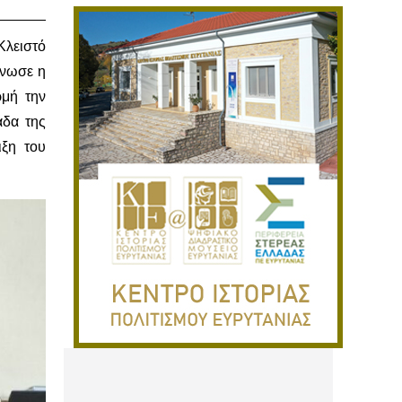
Κλειστό
άνωσε η
ρμή την
άδα της
ιξη του