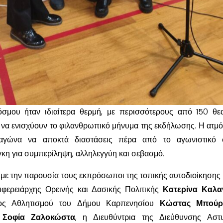
σμου ήταν ιδιαίτερα θερμή, με περισσότερους από 150 θε
ι να ενισχύουν το φιλανθρωπικό μήνυμα της εκδήλωσης. Η ατμ
 αγώνα να αποκτά διαστάσεις πέρα από το αγωνιστικό σ
κη για συμπερίληψη, αλληλεγγύη και σεβασμό.
με την παρουσία τους εκπρόσωποι της τοπικής αυτοδιοίκησης 
ιφερειάρχης Ορεινής και Δασικής Πολιτικής
Κατερίνα Καλα
χος Αθλητισμού του Δήμου Καρπενησίου
Κώστας Μπούρ
ς
Σοφία Ζαλοκώστα
, η Διευθύντρια της Διεύθυνσης Αστ