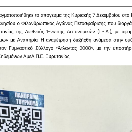
αγματοποιήθηκε το απόγευμα της Κυριακής 7 Δεκεμβρίου στο 
ενησίου ο Φιλανθρωπικός Αγώνας Πετοσφαίρισης που διοργ
τανίας της Διεθνούς Ένωσης Αστυνομικών (Ι.Ρ.Α.), με αφο
μων με Αναπηρία. Η αναμέτρηση διεξήχθη ανάμεσα στην ομ
ι τον Γυμναστικό Σύλλογο «Άτλαντας 2008», με την υποστήρ
Κηδεμόνων ΑμεΑ Π.Ε. Ευρυτανίας.