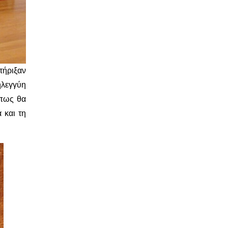
τήριξαν
ηλεγγύη
 πως θα
 και τη