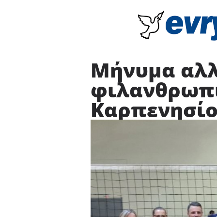
Μήνυμα αλλ
φιλανθρωπι
Καρπενησί