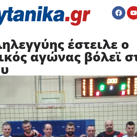
ηλεγγύης έστειλε ο
κός αγώνας βόλεϊ στ
ου