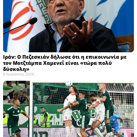
Ιράν: Ο Πεζεσκιάν δήλωσε ότι η επικοινωνία με
τον Μοτζτάμπα Χαμενεΐ είναι «τώρα πολύ
δύσκολη» ​
6 Αυγούστου 2026