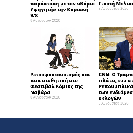
παράσταση με τον «Κύριο
Γιορτή Μελιο
Υφηγητή» την Κυριακή
8 Αυγούστου 2026
9/8
8 Αυγούστου 2026
Ρετροφουτουρισμός και
CNN: Ο Τραμπ
ποπ αισθητική στο
πλάτες του σ
Φεστιβάλ Κόμικς της
Ρεπουμπλικά
Ναβάρα ​
των ενδιάμε
εκλογών ​
8 Αυγούστου 2026
8 Αυγούστου 2026