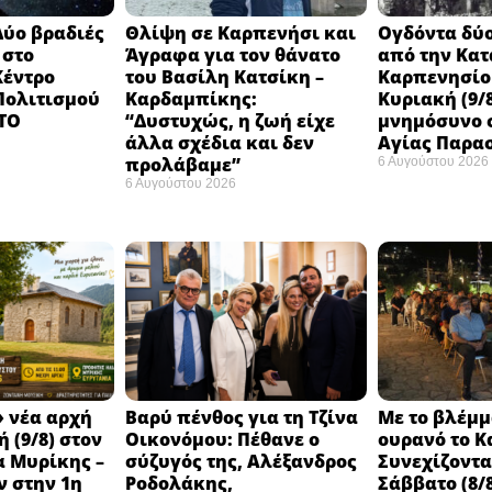
Δύο βραδιές
Θλίψη σε Καρπενήσι και
Ογδόντα δύο
 στο
Άγραφα για τον θάνατο
από την Κα
Κέντρο
του Βασίλη Κατσίκη –
Καρπενησίο
 Πολιτισμού
Καρδαμπίκης:
Κυριακή (9/8
 ΤΟ
“Δυστυχώς, η ζωή είχε
μνημόσυνο σ
άλλα σχέδια και δεν
Αγίας Παρα
προλάβαμε”
6 Αυγούστου 2026
6 Αυγούστου 2026
 νέα αρχή
Βαρύ πένθος για τη Τζίνα
Με το βλέμμ
 (9/8) στον
Οικονόμου: Πέθανε ο
ουρανό το Κ
 Μυρίκης –
σύζυγός της, Αλέξανδρος
Συνεχίζοντ
ν στην 1η
Ροδολάκης,
Σάββατο (8/8