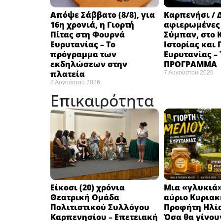
Απόψε Σάββατο (8/8), για
Καρπενήσι / 
16η χρονιά, η Γιορτή
αφιερωμένες
Πίτας στη Φουρνά
Σύμπαν, στο 
Ευρυτανίας – Το
Ιστορίας και
πρόγραμμα των
Ευρυτανίας –
εκδηλώσεων στην
ΠΡΟΓΡΑΜΜΑ
πλατεία
7 Αυγούστου 2026
8 Αυγούστου 2026
Επικαιρότητα
Eίκοσι (20) χρόνια
Μια «γλυκιά»
Θεατρική Ομάδα
αύριο Κυριακή
Πολιτιστικού Συλλόγου
Προφήτη Ηλία
Καρπενησίου – Επετειακή
Όσα θα γίνου