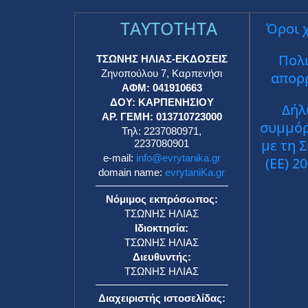
TAYTOTHTA
Όροι 
Πολι
ΤΣΩΝΗΣ ΗΛΙΑΣ-ΕΚΔΟΣΕΙΣ
Ζηνοπούλου 7, Καρπενήσι
απορ
ΑΦΜ: 041910663
ΔΟΥ: ΚΑΡΠΕΝΗΣΙΟΥ
Δήλ
ΑΡ. ΓΕΜΗ: 013710723000
συμμό
Τηλ: 2237080971,
με τη 
2237080901
e-mail:
info@evrytanika.gr
(ΕΕ) 2
domain name:
evrytaniKa.gr
Νόμιμος εκπρόσωπος:
ΤΣΩΝΗΣ ΗΛΙΑΣ
Ιδιοκτησία:
ΤΣΩΝΗΣ ΗΛΙΑΣ
Διευθυντής:
ΤΣΩΝΗΣ ΗΛΙΑΣ
Διαχειριστής ιστοσελίδας: