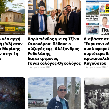
 νέα αρχή
Βαρύ πένθος για τη Τζίνα
Διαβάστε στ
 (9/8) στον
Οικονόμου: Πέθανε ο
“Ευρυτανικ
 Μυρίκης –
σύζυγός της, Αλέξανδρος
κυκλοφορού
ν στην 1η
Ροδολάκης,
κυριότερα θ
ύ
διακεκριμένος
πρωτοσέλιδο
Γυναικολόγος-Ογκολόγος
Αυγούστου
8 Αυγούστου 2026
8 Αυγούστου 2026