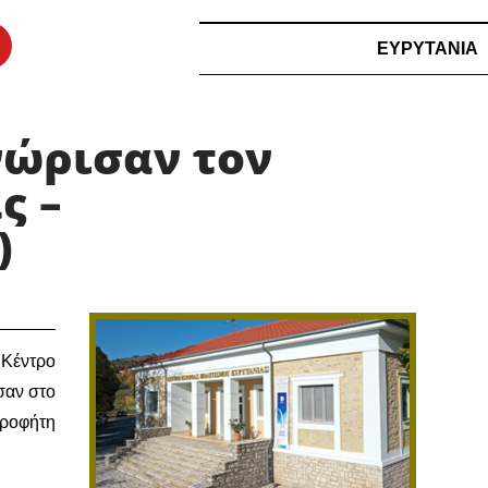
ΕΥΡΥΤΑΝΙΑ
νώρισαν τον
ς –
)
 Κέντρο
σαν στο
Προφήτη