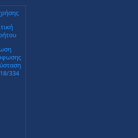
χρήσης
τική
ρήτου
ωση
ρφωσης
Σύσταση
018/334