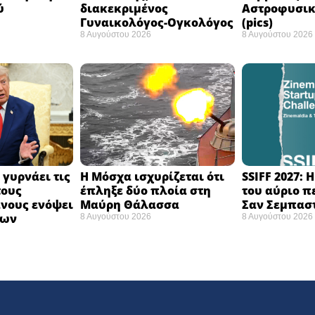
ύ
διακεκριμένος
Αστροφυσικ
Γυναικολόγος-Ογκολόγος
(pics)
8 Αυγούστου 2026
8 Αυγούστου 2026
 γυρνάει τις
Η Μόσχα ισχυρίζεται ότι
SSIFF 2027: 
τους
έπληξε δύο πλοία στη
του αύριο π
νους ενόψει
Μαύρη Θάλασσα ​
Σαν Σεμπαστ
σων
8 Αυγούστου 2026
8 Αυγούστου 2026