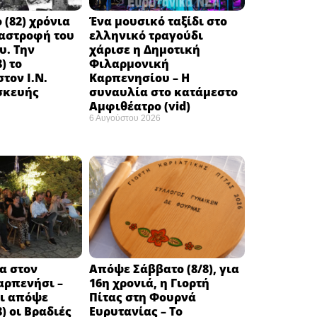
 (82) χρόνια
Ένα μουσικό ταξίδι στο
ταστροφή του
ελληνικό τραγούδι
υ. Την
χάρισε η Δημοτική
) το
Φιλαρμονική
τον Ι.Ν.
Καρπενησίου – Η
σκευής
συναυλία στο κατάμεστο
Αμφιθέατρο (vid)
6 Αυγούστου 2026
α στον
Απόψε Σάββατο (8/8), για
αρπενήσι –
16η χρονιά, η Γιορτή
αι απόψε
Πίτας στη Φουρνά
) οι Βραδιές
Ευρυτανίας – Το