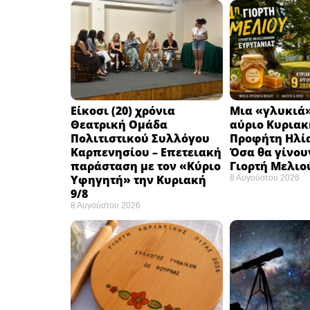
Eίκοσι (20) χρόνια
Μια «γλυκιά»
Θεατρική Ομάδα
αύριο Κυριακή
Πολιτιστικού Συλλόγου
Προφήτη Ηλία
Καρπενησίου – Επετειακή
Όσα θα γίνου
παράσταση με τον «Κύριο
Γιορτή Μελιο
Υφηγητή» την Κυριακή
8 Αυγούστου 2026
9/8
8 Αυγούστου 2026