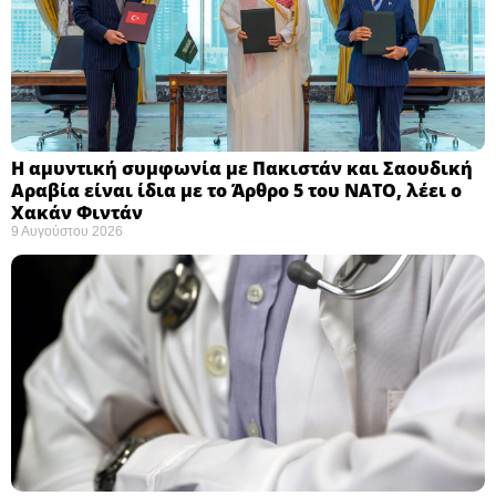
Η αμυντική συμφωνία με Πακιστάν και Σαουδική
Αραβία είναι ίδια με το Άρθρο 5 του ΝΑΤΟ, λέει ο
Χακάν Φιντάν ​
9 Αυγούστου 2026