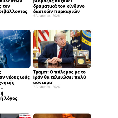
βουλευτών
βιομάζας αυξάνει
ς τον
δραματικά τον κίνδυνο
ριβάλλοντος
δασικών πυρκαγιών
4 Αυγούστου 2026
ς
Τραμπ: Ο πόλεμος με το
ν νέους ιούς
Ιράν θα τελειώσει πολύ
χνητής
σύντομα ​
 –
7 Αυγούστου 2026
κή
ή λόγος