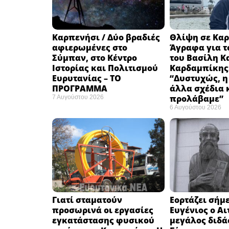
Καρπενήσι / Δύο βραδιές
Θλίψη σε Καρ
αφιερωμένες στο
Άγραφα για τ
Σύμπαν, στο Κέντρο
του Βασίλη Κ
Ιστορίας και Πολιτισμού
Καρδαμπίκης
Ευρυτανίας – ΤΟ
“Δυστυχώς, η
ΠΡΟΓΡΑΜΜΑ
άλλα σχέδια 
προλάβαμε”
7 Αυγούστου 2026
6 Αυγούστου 2026
Γιατί σταματούν
Εορτάζει σήμε
προσωρινά οι εργασίες
Ευγένιος ο Αι
εγκατάστασης φυσικού
μεγάλος διδά