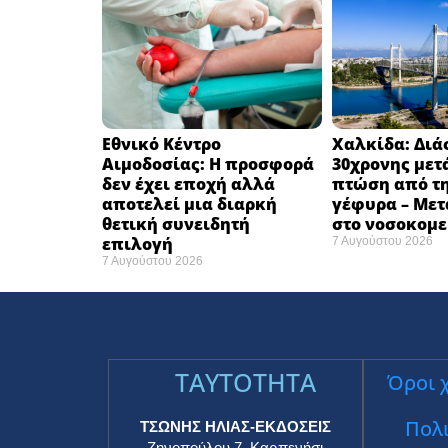
Εθνικό Κέντρο
Χαλκίδα: Δι
Αιμοδοσίας: H προσφορά
30χρονης μετ
δεν έχει εποχή αλλά
πτώση από τ
αποτελεί μια διαρκή
γέφυρα – Με
θετική συνειδητή
στο νοσοκομεί
επιλογή ​
7 Αυγούστου 2026
7 Αυγούστου 2026
TAYTOTHTA
Όροι 
Πολι
ΤΣΩΝΗΣ ΗΛΙΑΣ-ΕΚΔΟΣΕΙΣ
Ζηνοπούλου 7, Καρπενήσι