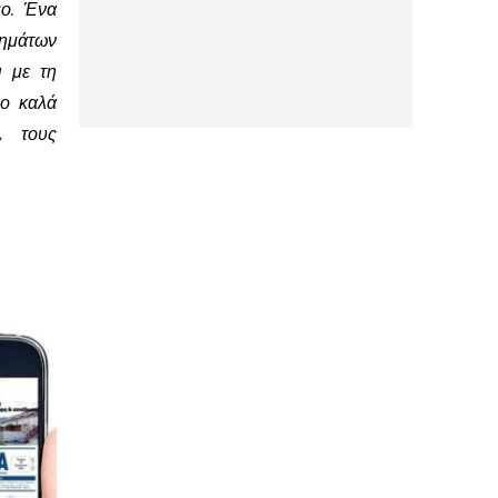
μο. Ένα
χημάτων
ι με τη
ιο καλά
, τους