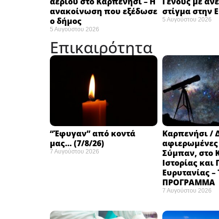
αερίου στο Καρπενήσι – Η
Γένους με αν
ανακοίνωση που εξέδωσε
στίγμα στην 
ο δήμος
5 Αυγούστου 2026
5 Αυγούστου 2026
Επικαιρότητα
“Έφυγαν” από κοντά
Καρπενήσι / 
μας… (7/8/26)
αφιερωμένες
Σύμπαν, στο 
7 Αυγούστου 2026
Ιστορίας και
Ευρυτανίας –
ΠΡΟΓΡΑΜΜΑ
7 Αυγούστου 2026