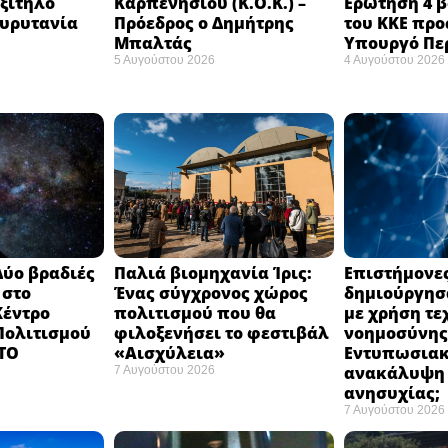
εξίτηλο
Καρπενησίου (Κ.Ο.Κ.) –
Ερώτηση 4 
Ευρυτανία
Πρόεδρος ο Δημήτρης
του ΚΚΕ προ
Μπαλτάς
Υπουργό Πε
5 Αυγούστου 2026
4 Αυγούστου 2026
Δύο βραδιές
Παλιά βιομηχανία Ίρις:
Επιστήμονε
 στο
Ένας σύγχρονος χώρος
δημιούργησα
Κέντρο
πολιτισμού που θα
με χρήση τε
 Πολιτισμού
φιλοξενήσει το φεστιβάλ
νοημοσύνης
 ΤΟ
«Αισχύλεια» ​
Εντυπωσια
ανακάλυψη 
7 Αυγούστου 2026
ανησυχίας; ​
7 Αυγούστου 2026