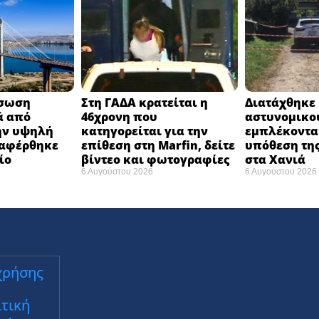
άσωση
Στη ΓΑΔΑ κρατείται η
Διατάχθηκε 
ά από
46χρονη που
αστυνομικο
ην υψηλή
κατηγορείται για την
εμπλέκοντα
ταφέρθηκε
επίθεση στη Marfin, δείτε
υπόθεση της
ο ​
βίντεο και φωτογραφίες
στα Χανιά
6 Αυγούστου 2026
6 Αυγούστου 2026
χρήσης
τική