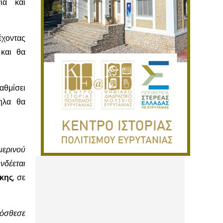
ία και
χοντας
 και θα
αθμίσει
ηλα θα
μερινού
νδέεται
κης
, σε
ρόσθεσε