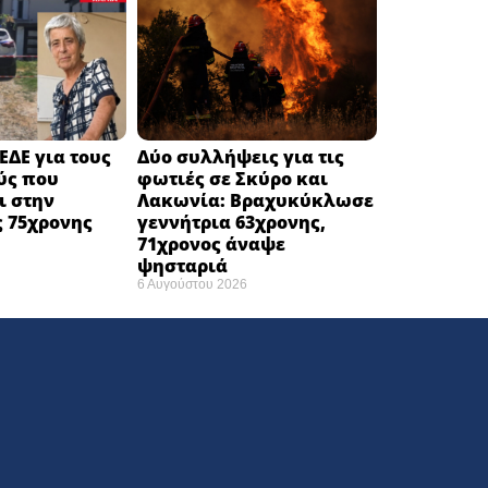
ΕΔΕ για τους
Δύο συλλήψεις για τις
ύς που
φωτιές σε Σκύρο και
ι στην
Λακωνία: Βραχυκύκλωσε
 75χρονης
γεννήτρια 63χρονης,
71χρονος άναψε
ψησταριά
6 Αυγούστου 2026