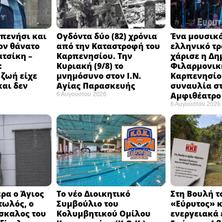
πενήσι και
Ογδόντα δύο (82) χρόνια
Ένα μουσικό
ον θάνατο
από την Καταστροφή του
ελληνικό τ
ατσίκη –
Καρπενησίου. Την
χάρισε η Δη
:
Κυριακή (9/8) το
Φιλαρμονικ
 ζωή είχε
μνημόσυνο στον Ι.Ν.
Καρπενησίο
και δεν
Αγίας Παρασκευής
συναυλία σ
Αμφιθέατρο 
6 Αυγούστου 2026
6 Αυγούστου 2026
ρα ο Άγιος
Το νέο Διοικητικό
Στη Βουλή τ
τωλός, ο
Συμβούλιο του
«Εύρυτος» κ
σκαλος του
Κολυμβητικού Ομίλου
ενεργειακά 