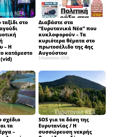
 ταξίδι στο
Διαβάστε στα
ραγούδι
“Ευρυτανικά Νέα” που
μοτική
κυκλοφορούν – Τα
ή
κυριότερα θέματα στο
υ – Η
πρωτοσέλιδο της 4ης
το κατάμεστο
Αυγούστου
(vid)
5 Αυγούστου 2026
ο σχέδιο
SOS για τα δάση της
αι τα
Ευρυτανίας / Η
έργα –
συσσώρευση νεκρής