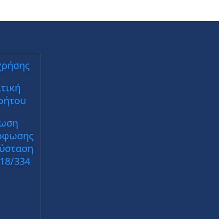
χρήσης
τική
ρήτου
ωση
ρφωσης
Σύσταση
018/334