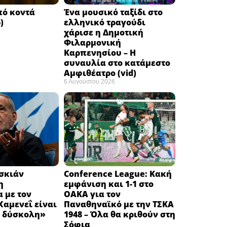
πό κοντά
Ένα μουσικό ταξίδι στο
)
ελληνικό τραγούδι
χάρισε η Δημοτική
Φιλαρμονική
Καρπενησίου – Η
συναυλία στο κατάμεστο
Αμφιθέατρο (vid)
6 Αυγούστου 2026
εσκιάν
Conference League: Κακή
η
εμφάνιση και 1-1 στο
 με τον
ΟΑΚΑ για τον
αμενεΐ είναι
Παναθηναϊκό με την ΤΣΚΑ
 δύσκολη» ​
1948 – Όλα θα κριθούν στη
Σόφια ​