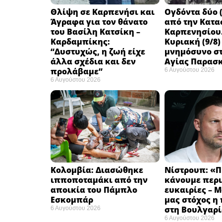
Θλίψη σε Καρπενήσι και
Ογδόντα δύο (
Άγραφα για τον θάνατο
από την Κατα
του Βασίλη Κατσίκη –
Καρπενησίου.
Καρδαμπίκης:
Κυριακή (9/8)
“Δυστυχώς, η ζωή είχε
μνημόσυνο στ
άλλα σχέδια και δεν
Αγίας Παρασ
προλάβαμε”
6 Αυγούστου 2026
6 Αυγούστου 2026
Κολομβία: Διασώθηκε
Νίστρουπ: «Π
ιπποποταμάκι από την
κάνουμε περι
αποικία του Πάμπλο
ευκαιρίες – 
Εσκομπάρ ​
μας στόχος η
στη Βουλγαρί
6 Αυγούστου 2026
6 Αυγούστου 2026