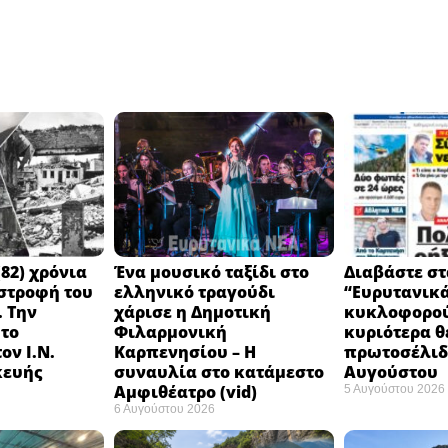
82) χρόνια
Ένα μουσικό ταξίδι στο
Διαβάστε στ
στροφή του
ελληνικό τραγούδι
“Ευρυτανικ
 Την
χάρισε η Δημοτική
κυκλοφορού
 το
Φιλαρμονική
κυριότερα θ
ον Ι.Ν.
Καρπενησίου – Η
πρωτοσέλιδο
κευής
συναυλία στο κατάμεστο
Αυγούστου
Αμφιθέατρο (vid)
5 Αυγούστου 2026
6 Αυγούστου 2026