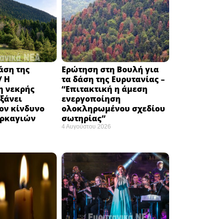
δάση της
Ερώτηση στη Βουλή για
/ Η
τα δάση της Ευρυτανίας –
 νεκρής
“Eπιτακτική η άμεση
ξάνει
ενεργοποίηση
ον κίνδυνο
ολοκληρωμένου σχεδίου
υρκαγιών
σωτηρίας”
4 Αυγούστου 2026