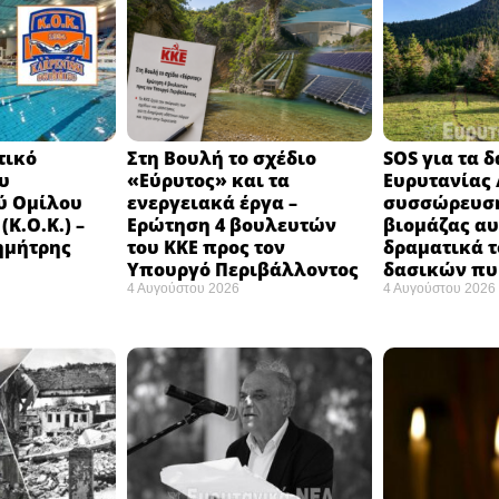
τικό
Στη Βουλή το σχέδιο
SOS για τα 
υ
«Εύρυτος» και τα
Ευρυτανίας 
ύ Ομίλου
ενεργειακά έργα –
συσσώρευση
Κ.Ο.Κ.) –
Ερώτηση 4 βουλευτών
βιομάζας αυ
ημήτρης
του ΚΚΕ προς τον
δραματικά τ
Υπουργό Περιβάλλοντος
δασικών π
4 Αυγούστου 2026
4 Αυγούστου 2026