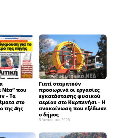
α
Γιατί σταματούν
ά Νέα” που
προσωρινά οι εργασίες
ν – Τα
εγκατάστασης φυσικού
έματα στο
αερίου στο Καρπενήσι – Η
 της 4ης
ανακοίνωση που εξέδωσε
ο δήμος
5 Αυγούστου 2026