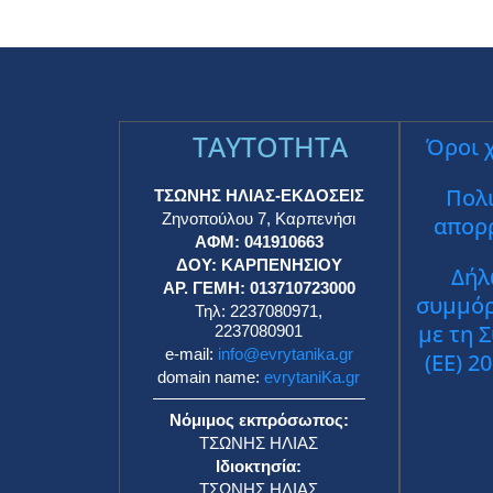
TAYTOTHTA
Όροι 
Πολι
ΤΣΩΝΗΣ ΗΛΙΑΣ-ΕΚΔΟΣΕΙΣ
Ζηνοπούλου 7, Καρπενήσι
απορ
ΑΦΜ: 041910663
ΔΟΥ: ΚΑΡΠΕΝΗΣΙΟΥ
Δήλ
ΑΡ. ΓΕΜΗ: 013710723000
συμμό
Τηλ: 2237080971,
με τη 
2237080901
e-mail:
info@evrytanika.gr
(ΕΕ) 2
domain name:
evrytaniKa.gr
Νόμιμος εκπρόσωπος:
ΤΣΩΝΗΣ ΗΛΙΑΣ
Ιδιοκτησία:
ΤΣΩΝΗΣ ΗΛΙΑΣ