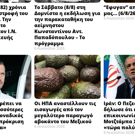
82) χρόνια
Το Σάββατο (8/8) στη
“Εφυγαν” α
στροφή του
Δομνίστα η εκδήλωση για
μας… (6/8/26
 Την
την παρακαταθήκη του
6 Αυγούστου 2026
 το
αείμνηστου
ον Ι.Ν.
Κωνσταντίνου Αντ.
κευής
Παπαδόπουλου – Το
πρόγραμμα
6 Αυγούστου 2026
ρέπει να
Οι ΗΠΑ αναστέλλουν τις
Ιράν: Ο Πεζ
σσότερες
εισαγωγές από τον
δήλωσε ότι 
Μοναδικός
μεγαλύτερο παραγωγό
επικοινωνία
 πρόκριση
αβοκάντο του Μεξικού ​
Μοτζτάμπα Χ
α» ​
«τώρα πολύ
6 Αυγούστου 2026
6 Αυγούστου 2026