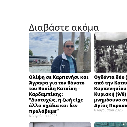
Διαβάστε ακόμα
Θλίψη σε Καρπενήσι και
Ογδόντα δύο (
Άγραφα για τον θάνατο
από την Κατα
του Βασίλη Κατσίκη –
Καρπενησίου.
Καρδαμπίκης:
Κυριακή (9/8)
“Δυστυχώς, η ζωή είχε
μνημόσυνο στ
άλλα σχέδια και δεν
Αγίας Παρασ
προλάβαμε”
6 Αυγούστου 2026
6 Αυγούστου 2026