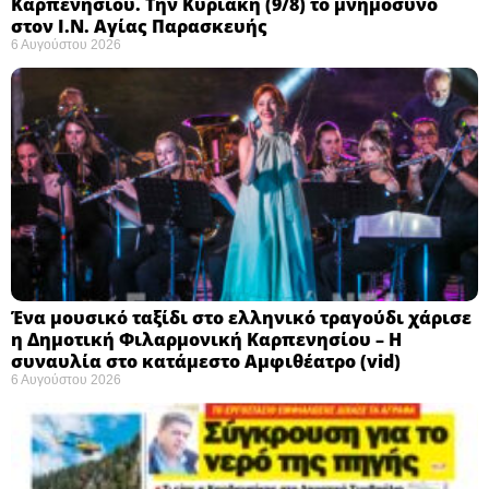
Καρπενησίου. Την Κυριακή (9/8) το μνημόσυνο
στον Ι.Ν. Αγίας Παρασκευής
6 Αυγούστου 2026
Ένα μουσικό ταξίδι στο ελληνικό τραγούδι χάρισε
η Δημοτική Φιλαρμονική Καρπενησίου – Η
συναυλία στο κατάμεστο Αμφιθέατρο (vid)
6 Αυγούστου 2026