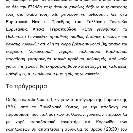
σε όλη την Ελλάδα, πως όταν οι γυναίκες βάζουν τους σπόρους
τους στο διάβα τους, όλα μπορούν να ανθίσουν»
, λέει στα
Ευρυτανικά Νέα η Πρόεδρος του Συλλόγου Γυναικών
Ευρυτανίας,
Λίτσα Πετροπούλου.
«Έτσι γεννήθηκαν τα
Πολιτιστικά Γυναικεία», προσθέτει, «καθώς δεκάδες σύλλογοι και
ενώσεις γυναικών απ’ όλη τη χώρα βρίσκουν κοινό βηματισμό και
έκφραση. “Σηκώνουμε” γέφυρες πολιτισμού! Κουλτούρα,
παράδοση, γαστρονομία, τοπικά προϊόντα, πολιτισμός, από κάθε
γωνιά της χώρας, θα εκπροσωπηθούν και φέτος, με τις καλύτερες
πρέσβειρες του πολιτισμού μας, εμάς τις γυναίκες!».
Το πρόγραμμα
Οι 3ήμερες εκδηλώσεις ξεκίνησαν το απόγευμα της Παρασκευής
(6/9) από το Συνεδριακό Κέντρο, με την υποδοχή και
παρουσίαση των πολιτιστικών συλλόγων γυναικών, παράλληλα
με χορό, παραδοσιακό εργαστήρι κ.α. Κορωνίδα των
εκδηλώσεων θα αποτελέσει η συναυλία, το βράδυ (20:30) του