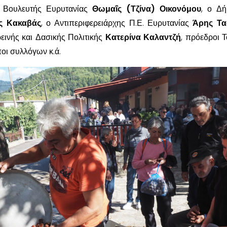
 Βουλευτής Ευρυτανίας
Θωμαΐς (Τζίνα) Οικονόμου
, ο Δή
ς Κακαβάς
, ο Αντιπεριφερειάρχης Π.Ε. Ευρυτανίας
Άρης Τα
εινής και Δασικής Πολιτικής
Κατερίνα Καλαντζή
, πρόεδροι 
οι συλλόγων κ.ά.