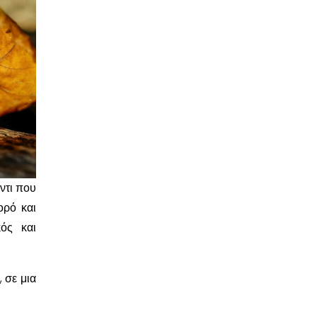
ντι που
ορό και
ός και
 σε μια