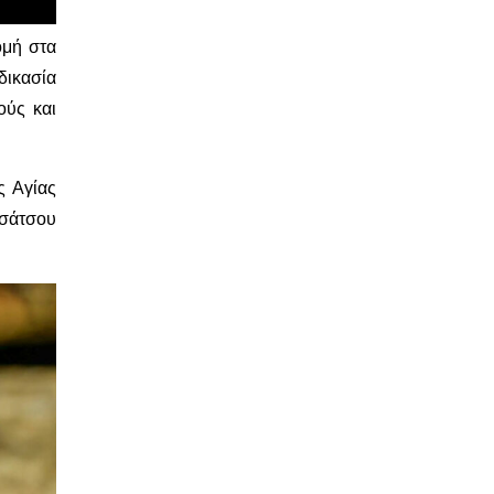
ομή στα
ικασία
ούς και
ς Αγίας
Τσάτσου