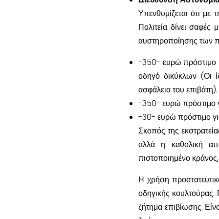
Υπενθυμίζεται ότι με
Πολιτεία δίνει σαφές
αυστηροποίησης των πο
-350- ευρώ πρόστιμο κ
οδηγό δικύκλων (Οι ί
ασφάλεια του επιβάτη).
-350- ευρώ πρόστιμο γ
-30- ευρώ πρόστιμο γι
Σκοπός της εκστρατεία
αλλά η καθολική α
πιστοποιημένο κράνος,
Η χρήση προστατευτικ
οδηγικής κουλτούρας. 
ζήτημα επιβίωσης. Είν