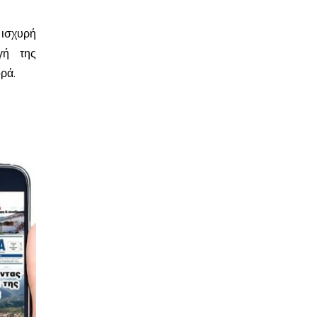
 ισχυρή
γή της
ρά.