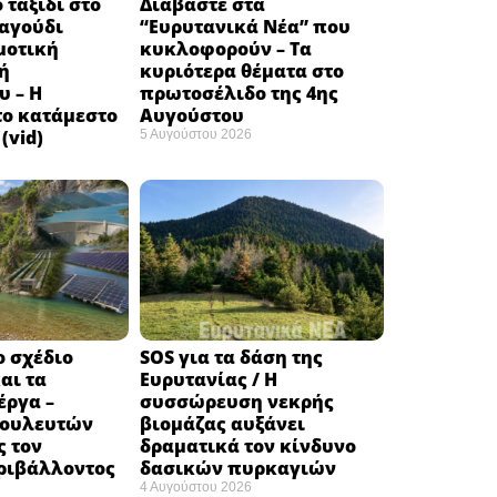
 ταξίδι στο
Διαβάστε στα
ραγούδι
“Ευρυτανικά Νέα” που
μοτική
κυκλοφορούν – Τα
ή
κυριότερα θέματα στο
υ – Η
πρωτοσέλιδο της 4ης
το κατάμεστο
Αυγούστου
(vid)
5 Αυγούστου 2026
ο σχέδιο
SOS για τα δάση της
αι τα
Ευρυτανίας / Η
έργα –
συσσώρευση νεκρής
βουλευτών
βιομάζας αυξάνει
ς τον
δραματικά τον κίνδυνο
ριβάλλοντος
δασικών πυρκαγιών
4 Αυγούστου 2026