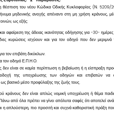
 τη θέσπιση του νέου Κώδικα Οδικής Κυκλοφορίας (Ν. 5209/2
 μήνυμα μηδενικής ανοχής απέναντι στη μη χρήση κράνους, μ
ινών, ως εξής:
αι αφαίρεση της άδειας ικανότητας οδήγησης για -30- ημέρες 
διες κυρώσεις ισχύουν και για τον οδηγό που δεν μεριμνά 
ια τον επιβάτη δικύκλων.
α τον οδηγό Ε.Π.Η.Ο.
ς δεν είναι σε καμία περίπτωση η βεβαίωση ή η είσπραξη προ
ποδοχή της υποχρέωσης των οδηγών και επιβατών να 
 ως βασικό μέσο προφύλαξης της ζωής τους.
ού κράνους δεν είναι απλώς νομική υποχρέωση ή θέμα παιδε
Πάνω από όλα πρέπει να γίνει απόλυτα σαφές ότι αποτελεί ανά
αι η απλούστερη, πιο προσιτή και συχνά καθοριστική πράξη πο