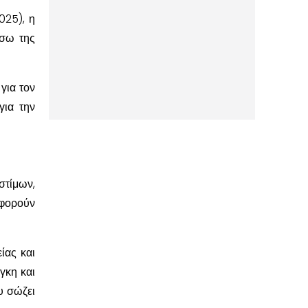
025), η
έσω της
για τον
για την
στίμων,
φορούν
ίας και
γκη και
υ σώζει