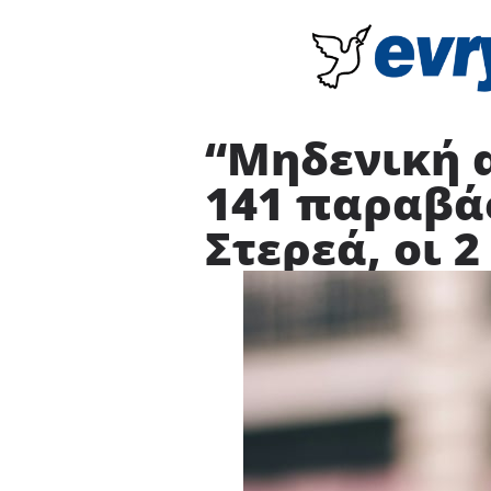
“Μηδενική α
141 παραβά
Στερεά, οι 