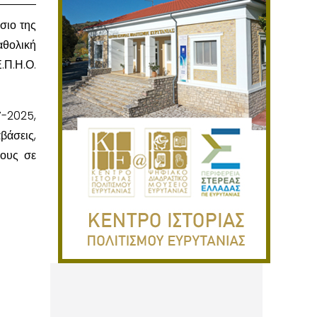
σιο της
θολική
Π.Η.Ο.
7-2025,
βάσεις,
νους σε