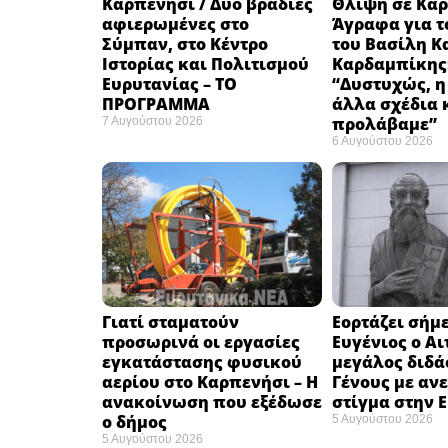
Καρπενήσι / Δύο βραδιές
Θλίψη σε Καρ
αφιερωμένες στο
Άγραφα για τ
Σύμπαν, στο Κέντρο
του Βασίλη Κ
Ιστορίας και Πολιτισμού
Καρδαμπίκης
Ευρυτανίας – ΤΟ
“Δυστυχώς, η
ΠΡΟΓΡΑΜΜΑ
άλλα σχέδια 
προλάβαμε”
7 Αυγούστου 2026
6 Αυγούστου 2026
Γιατί σταματούν
Εορτάζει σήμε
προσωρινά οι εργασίες
Ευγένιος ο Αι
εγκατάστασης φυσικού
μεγάλος διδά
αερίου στο Καρπενήσι – Η
Γένους με αν
ανακοίνωση που εξέδωσε
στίγμα στην 
ο δήμος
5 Αυγούστου 2026
5 Αυγούστου 2026