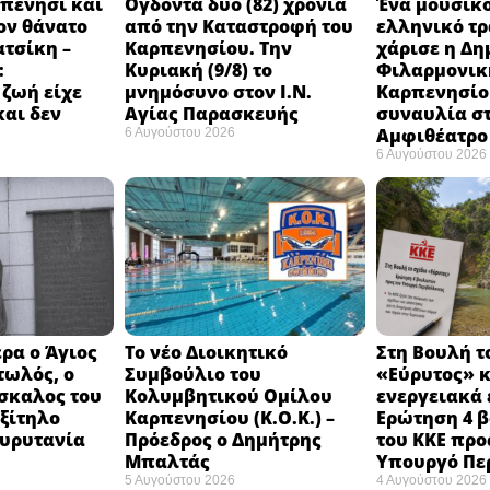
πενήσι και
Ογδόντα δύο (82) χρόνια
Ένα μουσικό
ον θάνατο
από την Καταστροφή του
ελληνικό τ
ατσίκη –
Καρπενησίου. Την
χάρισε η Δη
:
Κυριακή (9/8) το
Φιλαρμονικ
 ζωή είχε
μνημόσυνο στον Ι.Ν.
Καρπενησίο
και δεν
Αγίας Παρασκευής
συναυλία σ
Αμφιθέατρο 
6 Αυγούστου 2026
6 Αυγούστου 2026
ρα ο Άγιος
Το νέο Διοικητικό
Στη Βουλή τ
τωλός, ο
Συμβούλιο του
«Εύρυτος» κ
σκαλος του
Κολυμβητικού Ομίλου
ενεργειακά 
εξίτηλο
Καρπενησίου (Κ.Ο.Κ.) –
Ερώτηση 4 
Ευρυτανία
Πρόεδρος ο Δημήτρης
του ΚΚΕ προ
Μπαλτάς
Υπουργό Πε
5 Αυγούστου 2026
4 Αυγούστου 2026