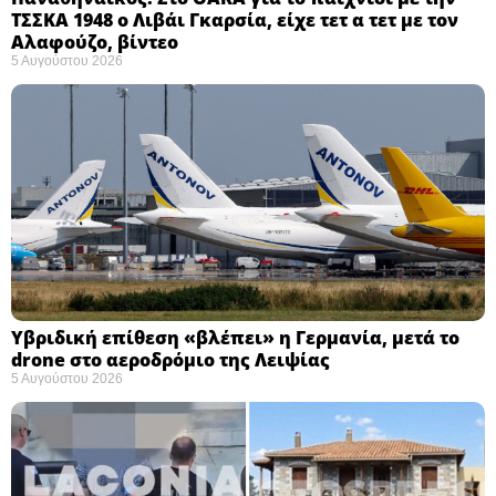
ΤΣΣΚΑ 1948 ο Λιβάι Γκαρσία, είχε τετ α τετ με τον
Αλαφούζο, βίντεο
5 Αυγούστου 2026
Υβριδική επίθεση «βλέπει» η Γερμανία, μετά το
drone στο αεροδρόμιο της Λειψίας
5 Αυγούστου 2026